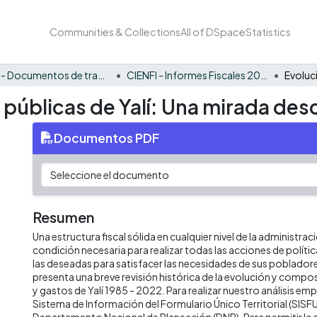
Communities & Collections
All of DSpace
Statistics
CIENFI - Documentos de trabajos, técnicos y de divulgación
CIENFI - Informes Fiscales 2022
 públicas de Yalí: Una mirada des
Documentos PDF
Resumen
Una estructura fiscal sólida en cualquier nivel de la administrac
condición necesaria para realizar todas las acciones de políti
las deseadas para satisfacer las necesidades de sus poblado
presenta una breve revisión histórica de la evolución y compos
y gastos de Yalí 1985 - 2022. Para realizar nuestro análisis e
Sistema de Información del Formulario Único Territorial (SISFU
Departamento Nacional de Planeación (DNP). Para permitir la