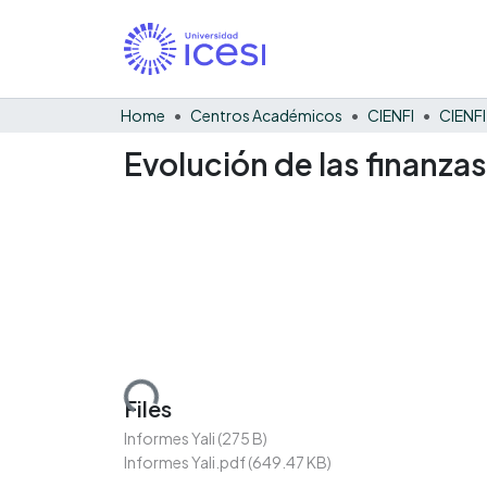
Home
Centros Académicos
CIENFI
Evolución de las finanzas
Loading...
Files
Informes Yali
(275 B)
Informes Yali.pdf
(649.47 KB)