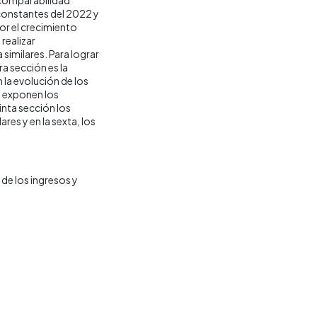
 constantes del 2022 y
por el crecimiento
realizar
similares. Para lograr
ra sección es la
la evolución de los
e exponen los
inta sección los
res y en la sexta, los
de los ingresos y