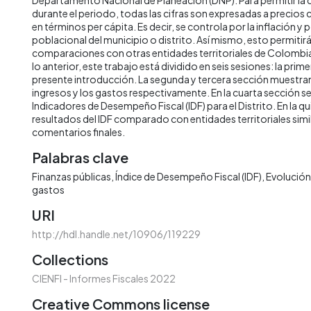
durante el periodo, todas las cifras son expresadas a precios
en términos per cápita. Es decir, se controla por la inflación y 
poblacional del municipio o distrito. Así mismo, esto permitirá 
comparaciones con otras entidades territoriales de Colombia 
lo anterior, este trabajo está dividido en seis sesiones: la prime
presente introducción. La segunda y tercera sección muestran 
ingresos y los gastos respectivamente. En la cuarta sección s
Indicadores de Desempeño Fiscal (IDF) para el Distrito. En la qu
resultados del IDF comparado con entidades territoriales simila
comentarios finales.
Palabras clave
Finanzas públicas
Índice de Desempeño Fiscal (IDF)
Evolución 
gastos
URI
http://hdl.handle.net/10906/119229
Collections
CIENFI - Informes Fiscales 2022
Creative Commons license