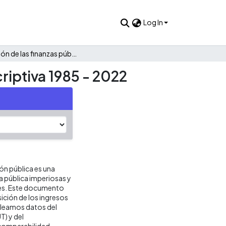
Log In
Evolución de las finanzas públicas de Yalí: Una mirada descriptiva 1985 - 2022
criptiva 1985 - 2022
ión pública es una
ca pública imperiosas y
res. Este documento
ición de los ingresos
mpleamos datos del
T) y del
 comparabilidad