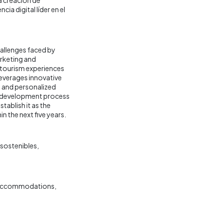
a digital líder en el
hallenges faced by
rketing and
 tourism experiences
leverages innovative
ve and personalized
d development process
tablish it as the
n the next five years.
sostenibles
 Accommodations