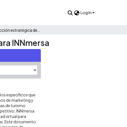
Log In
Construcción estratégica de marca y plan de mercadeo para INNmersa
para INNmersa
íos específicos que
nos de marketing y
ias de turismo
mpetitivo, INNmersa
ad virtual para
das. Este documento
la creación de