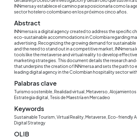
INNmersa y establece el camino para posicionarla como la agenci
sector hotelero colombiano en los próximos cinco años.
Abstract
INNmersa is a digital agency created to address the specific c
eco-sustainable accommodations in Colombia regarding ma
advertising. Recognizing the growing demand for sustainable
and the need to stand out in a competitive market, INNmersa 
tools like the metaverse and virtual reality to develop effecti
marketing strategies. This document details the research an
that underpins the creation of INNmersa and sets the path to es
leading digital agency in the Colombian hospitality sector withi
Palabras clave
Turismo sostenible
Realidad virtual
Metaverso
Alojamientos 
Estrategia digital
Tesis de Maestría en Mercadeo
Keywords
Sustainable Tourism
Virtual Reality
Metaverse
Eco-friendly
Digital Strategy
OLIB