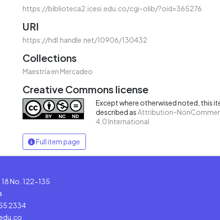
https://biblioteca2.icesi.edu.co/cgi-olib/?oid=365276
URI
https://hdl.handle.net/10906/130432
Collections
Maestría en Mercadeo
Creative Commons license
Except where otherwised noted, this ite
described as
Attribution-NonCommerc
4.0 International
Full item page
le 18 No. 122-135
a
555 2334
.edu.co