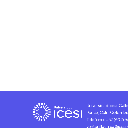
Universidad Icesi: Cal
Pance, Cali - Colombi
Teléfono: +57 (602) 
ventanillaunica@icesi