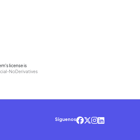
m's license is
ial-NoDerivatives
Síguenos