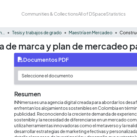
Communities & Collections
All of DSpace
Statistics
Facultad de Negocios y Economía
Tesis y trabajos de grado
Maestría en Mercadeo
a de marca y plan de mercadeo 
Documentos PDF
Resumen
INNmersa es una agencia digital creada para abordar los desaf
enfrentan los alojamientos sostenibles en Colombia en térmi
publicidad. Reconociendo la creciente demanda de experienc
sostenible y la necesidad de diferenciarse en un mercado co
utiliza herramientas innovadoras como el metaverso y la realid
desarrollar estrategias de marketing efectivas y personaliza
detalla el proceso de investigación y desarrollo que sustenta 