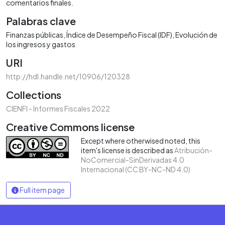
comentarios finales.
Palabras clave
Finanzas públicas
Índice de Desempeño Fiscal (IDF)
Evolución de
los ingresos y gastos
URI
http://hdl.handle.net/10906/120328
Collections
CIENFI - Informes Fiscales 2022
Creative Commons license
Except where otherwised noted, this
item's license is described as
Atribución-
NoComercial-SinDerivadas 4.0
Internacional (CC BY-NC-ND 4.0)
Full item page