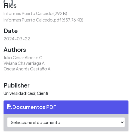
ding...
Files
Informes Puerto Caicedo
(292 B)
Informes Puerto Caicedo.pdf
(637.76 KB)
Date
2024-03-22
Authors
Julio César Alonso C
Viviana Chavarriaga A
Oscar Andrés Castaño A
Publisher
Universidad Icesi; Cienfi
Documentos PDF