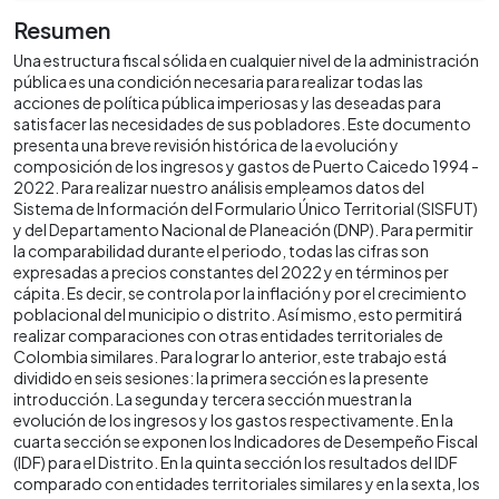
Resumen
Una estructura fiscal sólida en cualquier nivel de la administración
pública es una condición necesaria para realizar todas las
acciones de política pública imperiosas y las deseadas para
satisfacer las necesidades de sus pobladores. Este documento
presenta una breve revisión histórica de la evolución y
composición de los ingresos y gastos de Puerto Caicedo 1994 -
2022. Para realizar nuestro análisis empleamos datos del
Sistema de Información del Formulario Único Territorial (SISFUT)
y del Departamento Nacional de Planeación (DNP). Para permitir
la comparabilidad durante el periodo, todas las cifras son
expresadas a precios constantes del 2022 y en términos per
cápita. Es decir, se controla por la inflación y por el crecimiento
poblacional del municipio o distrito. Así mismo, esto permitirá
realizar comparaciones con otras entidades territoriales de
Colombia similares. Para lograr lo anterior, este trabajo está
dividido en seis sesiones: la primera sección es la presente
introducción. La segunda y tercera sección muestran la
evolución de los ingresos y los gastos respectivamente. En la
cuarta sección se exponen los Indicadores de Desempeño Fiscal
(IDF) para el Distrito. En la quinta sección los resultados del IDF
comparado con entidades territoriales similares y en la sexta, los