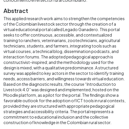
Abstract
This applied research work aims to strengthen the competencies
of the Colombian livestock sector through the creation of a
virtual educational portal called Legado Ganadero. This portal
seeks to offer continuous, accessible, and contextualized
training to ranchers, veterinarians, zootechnicians, agricultural
technicians, students, and farmers, integrating tools such as
virtual courses, a technical blog, dissemination podcasts, and
interaction forums. The adopted pedagogical approach is
constructivist-inspired; and the methodology used for the
design is mixed, with a qualitative predominance. A structured
survey was applied to key actors in the sector to identify training
needs, access barriers, and willingness towards virtual education.
Based on the diagnostic results, the course “Introduction to
Livestock 4.0” was designed and implemented, hosted on the
Moodle platform, as a pilot for the portal. The findings show a
favorable outlook for the adoption of ICT tools in rural contexts,
provided they are structured with appropriate pedagogical
strategies and accessibility criteria. The portal represents a
commitment to educational inclusion and the collective
construction of knowledge in the Colombian rural sector.