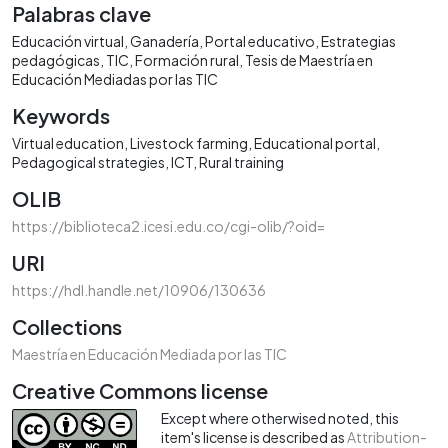
Palabras clave
Educación virtual
Ganadería
Portal educativo
Estrategias
pedagógicas
TIC
Formación rural
Tesis de Maestría en
Educación Mediadas por las TIC
Keywords
Virtual education
Livestock farming
Educational portal
Pedagogical strategies
ICT
Rural training
OLIB
https://biblioteca2.icesi.edu.co/cgi-olib/?oid=
URI
https://hdl.handle.net/10906/130636
Collections
Maestría en Educación Mediada por las TIC
Creative Commons license
Except where otherwised noted, this
item's license is described as
Attribution-