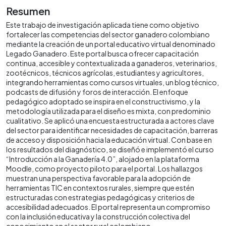
Resumen
Este trabajo de investigación aplicada tiene como objetivo
fortalecer las competencias del sector ganadero colombiano
mediante la creación de un portal educativo virtual denominado
Legado Ganadero. Este portal busca ofrecer capacitación
continua, accesible y contextualizada a ganaderos, veterinarios,
zootécnicos, técnicos agrícolas, estudiantes y agricultores,
integrando herramientas como cursos virtuales, un blog técnico,
podcasts de difusión y foros de interacción. El enfoque
pedagógico adoptado se inspira en el constructivismo, y la
metodología utilizada para el diseño es mixta, con predominio
cualitativo. Se aplicó una encuesta estructurada a actores clave
del sector para identificar necesidades de capacitación, barreras
de acceso y disposición hacia la educación virtual. Con base en
los resultados del diagnóstico, se diseñó e implementó el curso
“Introducción a la Ganadería 4.0”, alojado en la plataforma
Moodle, como proyecto piloto para el portal. Los hallazgos
muestran una perspectiva favorable para la adopción de
herramientas TIC en contextos rurales, siempre que estén
estructuradas con estrategias pedagógicas y criterios de
accesibilidad adecuados. El portal representa un compromiso
con la inclusión educativa y la construcción colectiva del
conocimiento en el sector rural colombiano.