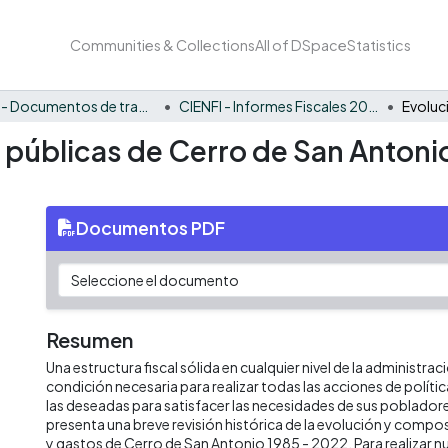
Communities & Collections
All of DSpace
Statistics
CIENFI - Documentos de trabajos, técnicos y de divulgación
CIENFI - Informes Fiscales 2022
s públicas de Cerro de San Antoni
Documentos PDF
Resumen
Una estructura fiscal sólida en cualquier nivel de la administrac
condición necesaria para realizar todas las acciones de políti
las deseadas para satisfacer las necesidades de sus poblado
presenta una breve revisión histórica de la evolución y compos
y gastos de Cerro de San Antonio 1985 - 2022. Para realizar nu