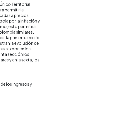
nico Territorial
a permitir la
sadas a precios
ola por la inflación y
ismo, esto permitirá
olombia similares.
nes: la primera sección
stran la evolución de
ón se exponen los
inta sección los
res y en la sexta, los
de los ingresos y