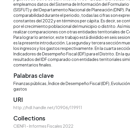
empleamos datos del Sistema de Información del Formulario Ú
(SISFUT) y del Departamento Nacional de Planeación (DNP). Par
comparabilidad durante el periodo, todas las cifras son expre
constantes del 2022 y en términos per cápita. Es decir, se contr
por el crecimiento poblacional del municipio o distrito. Así m
realizar comparaciones con otras entidades territoriales de C
Para lograr lo anterior, este trabajo está dividido en seis sesio
es la presente introducción. La segunda y tercera sección mue
los ingresos y los gastos respectivamente. En la cuarta secci
Indicadores de Desempeño Fiscal (IDF) para el Distrito. En la qu
resultados del IDF comparado con entidades territoriales simila
comentarios finales.
Palabras clave
Finanzas públicas
Índice de Desempeño Fiscal (IDF)
Evolución 
gastos
URI
http://hdl.handle.net/10906/119911
Collections
CIENFI - Informes Fiscales 2022