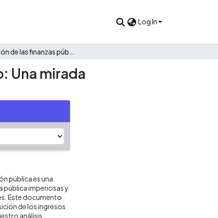
Log In
Evolución de las finanzas públicas de Cerro de San Antonio: Una mirada descriptiva 1985 - 2022
o: Una mirada
ión pública es una
ca pública imperiosas y
res. Este documento
ición de los ingresos
estro análisis