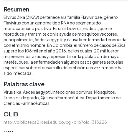
Resumen
El virus Zika (ZIKAV) pertenece a la familia Flaviviridae, género
Flavivirus con un genoma tipo RNA no segmentado,
monocatenario positivo. Es un arbovirus, es decir, que se
reproduce y transmite con la ayuda de mosquitos vectores,
principalmente, Aedes aegypti; y causa la enfermedad conocida
con el mismo nombre. En Colombia, el número de casos de Zika
superó los 106 mil en el año 2016, de los cuales, 20 mil fueron
mujeres embarazadas y representaron la población de mayor
interés, pues, la enfermedad en algunos casos genera secuelas
específicas sobre el desarrollo del embrión una vez la madre ha
sido infectada.
Palabras clave
Virus zika
Aedes aegypti
Infecciones por virus
Mosquitos
Trabajos de grado
Química Farmacéutica
Departamento de
Ciencias Farmacéuticas
OLIB
http://biblioteca2.icesi.edu.co/cgi-olib?oid=318228