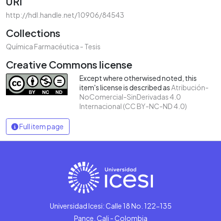
URI
http://hdl.handle.net/10906/84543
Collections
Química Farmacéutica - Tesis
Creative Commons license
Except where otherwised noted, this
item's license is described as
Atribución-
NoComercial-SinDerivadas 4.0
Internacional (CC BY-NC-ND 4.0)
Full item page
Universidad Icesi: Calle 18 No. 122-135
Pance, Cali - Colombia