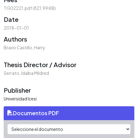
TG02221.pdf
(821.99 KB)
Date
2018-01-01
Authors
Bravo Castillo, Harry
Thesis Director / Advisor
Serrato, Idalba Mildred
Publisher
Universidad Icesi
Documentos PDF