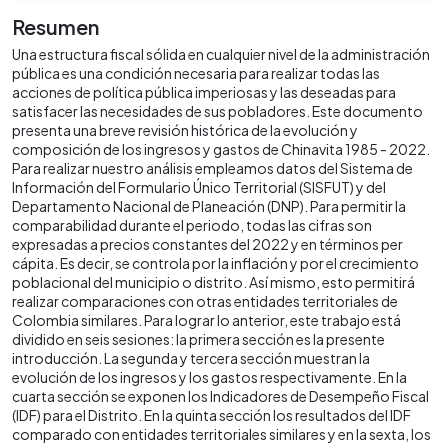
Resumen
Una estructura fiscal sólida en cualquier nivel de la administración
pública es una condición necesaria para realizar todas las
acciones de política pública imperiosas y las deseadas para
satisfacer las necesidades de sus pobladores. Este documento
presenta una breve revisión histórica de la evolución y
composición de los ingresos y gastos de Chinavita 1985 - 2022.
Para realizar nuestro análisis empleamos datos del Sistema de
Información del Formulario Único Territorial (SISFUT) y del
Departamento Nacional de Planeación (DNP). Para permitir la
comparabilidad durante el periodo, todas las cifras son
expresadas a precios constantes del 2022 y en términos per
cápita. Es decir, se controla por la inflación y por el crecimiento
poblacional del municipio o distrito. Así mismo, esto permitirá
realizar comparaciones con otras entidades territoriales de
Colombia similares. Para lograr lo anterior, este trabajo está
dividido en seis sesiones: la primera sección es la presente
introducción. La segunda y tercera sección muestran la
evolución de los ingresos y los gastos respectivamente. En la
cuarta sección se exponen los Indicadores de Desempeño Fiscal
(IDF) para el Distrito. En la quinta sección los resultados del IDF
comparado con entidades territoriales similares y en la sexta, los