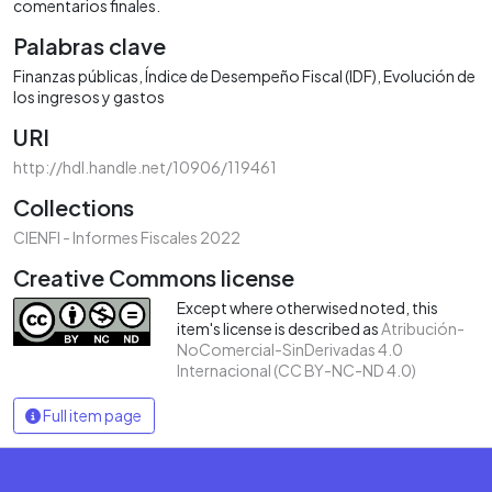
comentarios finales.
Palabras clave
Finanzas públicas
Índice de Desempeño Fiscal (IDF)
Evolución de
los ingresos y gastos
URI
http://hdl.handle.net/10906/119461
Collections
CIENFI - Informes Fiscales 2022
Creative Commons license
Except where otherwised noted, this
item's license is described as
Atribución-
NoComercial-SinDerivadas 4.0
Internacional (CC BY-NC-ND 4.0)
Full item page