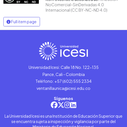
NoComercial-SinDerivadas 4.0
Internacional (CC BY-NC-ND 4.0)
Full item page
Universidad Icesi: Calle 18 No. 122-135
Pance, Cali - Colombia
Teléfono: +57 (602) 555 2334
ventanillaunica@icesi.edu.co
Síguenos
La Universidad Icesi es una Institución de Educación Superior que
se encuentra sujeta a inspección y vigilancia por parte del
Ministerio de Educación Nacional.