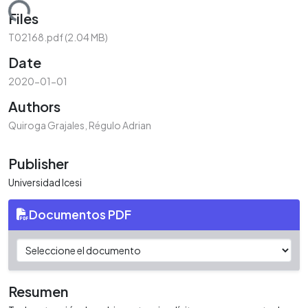
ading...
Files
T02168.pdf
(2.04 MB)
Date
2020-01-01
Authors
Quiroga Grajales, Régulo Adrian
Publisher
Universidad Icesi
Documentos PDF
Resumen