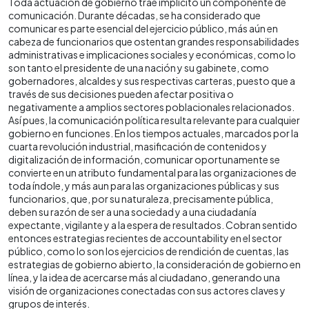
Toda actuación de gobierno trae implícito un componente de
comunicación. Durante décadas, se ha considerado que
comunicar es parte esencial del ejercicio público, más aún en
cabeza de funcionarios que ostentan grandes responsabilidades
administrativas e implicaciones sociales y económicas, como lo
son tanto el presidente de una nación y su gabinete, como
gobernadores, alcaldes y sus respectivas carteras, puesto que a
través de sus decisiones pueden afectar positiva o
negativamente a amplios sectores poblacionales relacionados.
Así pues, la comunicación política resulta relevante para cualquier
gobierno en funciones. En los tiempos actuales, marcados por la
cuarta revolución industrial, masificación de contenidos y
digitalización de información, comunicar oportunamente se
convierte en un atributo fundamental para las organizaciones de
toda índole, y más aun para las organizaciones públicas y sus
funcionarios, que, por su naturaleza, precisamente pública,
deben su razón de ser a una sociedad y a una ciudadanía
expectante, vigilante y a la espera de resultados. Cobran sentido
entonces estrategias recientes de accountability en el sector
público, como lo son los ejercicios de rendición de cuentas, las
estrategias de gobierno abierto, la consideración de gobierno en
línea, y la idea de acercarse más al ciudadano, generando una
visión de organizaciones conectadas con sus actores claves y
grupos de interés.