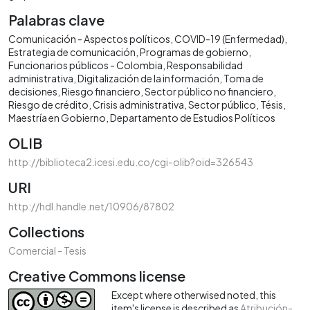
Palabras clave
Comunicación - Aspectos políticos
COVID-19 (Enfermedad)
Estrategia de comunicación
Programas de gobierno
Funcionarios públicos - Colombia
Responsabilidad
administrativa
Digitalización de la información
Toma de
decisiones
Riesgo financiero
Sector público no financiero
Riesgo de crédito
Crisis administrativa
Sector público
Tésis
Maestría en Gobierno
Departamento de Estudios Políticos
OLIB
http://biblioteca2.icesi.edu.co/cgi-olib?oid=326543
URI
http://hdl.handle.net/10906/87802
Collections
Comercial - Tesis
Creative Commons license
Except where otherwised noted, this
item's license is described as
Atribución-