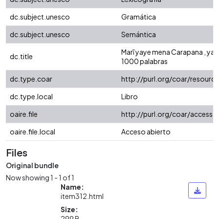
dc.subject.unesco
Gramática
dc.subject.unesco
Semántica
Marĩ yaye mena Carapana , yai
dc.title
1000 palabras
dc.type.coar
http://purl.org/coar/resour
dc.type.local
Libro
oaire.file
http://purl.org/coar/access_
oaire.file.local
Acceso abierto
Files
Original bundle
Now showing
1 - 1 of 1
Name:
item312.html
Size:
299 B