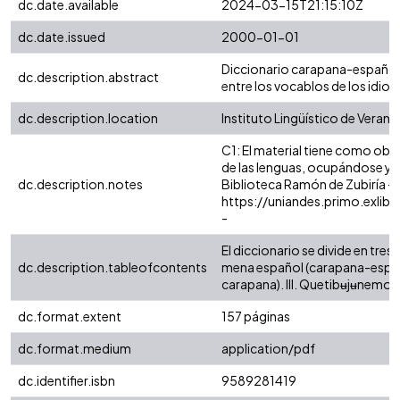
dc.date.available
2024-03-15T21:15:10Z
dc.date.issued
2000-01-01
Diccionario carapana-español
dc.description.abstract
entre los vocablos de los idio
dc.description.location
Instituto Lingüístico de Verano
C1: El material tiene como obje
de las lenguas, ocupándose ya s
dc.description.notes
Biblioteca Ramón de Zubiría -
https://uniandes.primo.exl
-
El diccionario se divide en tres
dc.description.tableofcontents
mena español (carapana-españo
carapana). III. Quetibʉjʉnemor
dc.format.extent
157 páginas
dc.format.medium
application/pdf
dc.identifier.isbn
9589281419