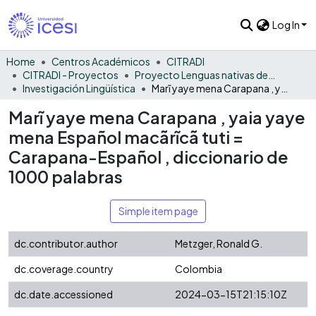
Log In
Home
Centros Académicos
CITRADI
CITRADI - Proyectos
Proyecto Lenguas nativas del Vaupés
Investigación Lingüística
Marĩ yaye mena Carapana , yaia yaye mena Español macãrĩcã tuti = Carapana-Español , diccionario de 1000 palabras
Marĩ yaye mena Carapana , yaia yaye
mena Español macãrĩcã tuti =
Carapana-Español , diccionario de
1000 palabras
Simple item page
dc.contributor.author
Metzger, Ronald G.
dc.coverage.country
Colombia
dc.date.accessioned
2024-03-15T21:15:10Z