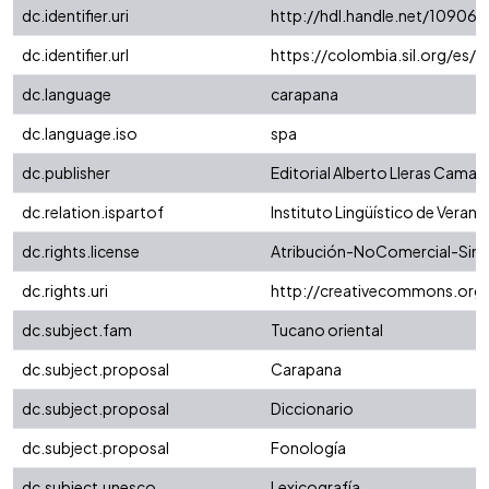
dc.identifier.uri
http://hdl.handle.net/10906
dc.identifier.url
https://colombia.sil.org/es/
dc.language
carapana
dc.language.iso
spa
dc.publisher
Editorial Alberto Lleras Camar
dc.relation.ispartof
Instituto Lingüístico de Verano
dc.rights.license
Atribución-NoComercial-SinDe
dc.rights.uri
http://creativecommons.org/
dc.subject.fam
Tucano oriental
dc.subject.proposal
Carapana
dc.subject.proposal
Diccionario
dc.subject.proposal
Fonología
dc.subject.unesco
Lexicografía