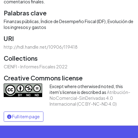
comentarios finales.
Palabras clave
Finanzas públicas
Índice de Desempeño Fiscal (IDF)
Evolución de
los ingresos y gastos
URI
http://hdl.handle.net/10906/119418
Collections
CIENFI - Informes Fiscales 2022
Creative Commons license
Except where otherwised noted, this
item's license is described as
Atribución-
NoComercial-SinDerivadas 4.0
Internacional (CC BY-NC-ND 4.0)
Full item page