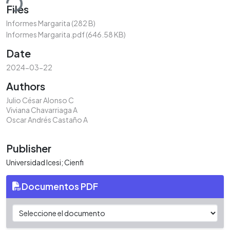
ding...
Files
Informes Margarita
(282 B)
Informes Margarita.pdf
(646.58 KB)
Date
2024-03-22
Authors
Julio César Alonso C
Viviana Chavarriaga A
Oscar Andrés Castaño A
Publisher
Universidad Icesi; Cienfi
Documentos PDF