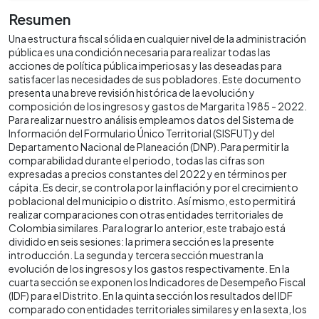
Resumen
Una estructura fiscal sólida en cualquier nivel de la administración
pública es una condición necesaria para realizar todas las
acciones de política pública imperiosas y las deseadas para
satisfacer las necesidades de sus pobladores. Este documento
presenta una breve revisión histórica de la evolución y
composición de los ingresos y gastos de Margarita 1985 - 2022.
Para realizar nuestro análisis empleamos datos del Sistema de
Información del Formulario Único Territorial (SISFUT) y del
Departamento Nacional de Planeación (DNP). Para permitir la
comparabilidad durante el periodo, todas las cifras son
expresadas a precios constantes del 2022 y en términos per
cápita. Es decir, se controla por la inflación y por el crecimiento
poblacional del municipio o distrito. Así mismo, esto permitirá
realizar comparaciones con otras entidades territoriales de
Colombia similares. Para lograr lo anterior, este trabajo está
dividido en seis sesiones: la primera sección es la presente
introducción. La segunda y tercera sección muestran la
evolución de los ingresos y los gastos respectivamente. En la
cuarta sección se exponen los Indicadores de Desempeño Fiscal
(IDF) para el Distrito. En la quinta sección los resultados del IDF
comparado con entidades territoriales similares y en la sexta, los