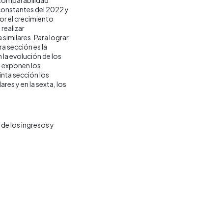
 constantes del 2022 y
por el crecimiento
realizar
similares. Para lograr
ra sección es la
la evolución de los
e exponen los
inta sección los
res y en la sexta, los
de los ingresos y