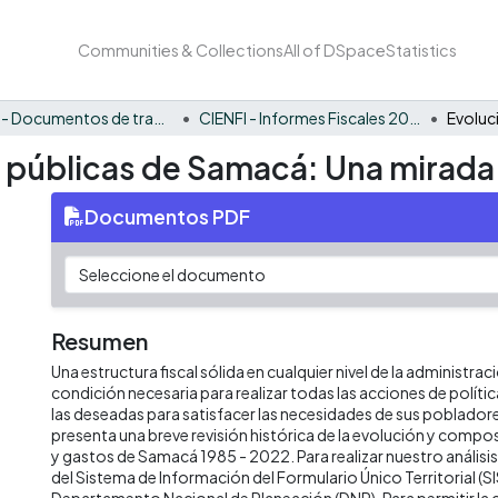
Communities & Collections
All of DSpace
Statistics
CIENFI - Documentos de trabajos, técnicos y de divulgación
CIENFI - Informes Fiscales 2022
s públicas de Samacá: Una mirada
Documentos PDF
Resumen
Una estructura fiscal sólida en cualquier nivel de la administrac
condición necesaria para realizar todas las acciones de políti
las deseadas para satisfacer las necesidades de sus poblado
presenta una breve revisión histórica de la evolución y compos
y gastos de Samacá 1985 - 2022. Para realizar nuestro análi
del Sistema de Información del Formulario Único Territorial (SI
Departamento Nacional de Planeación (DNP). Para permitir la