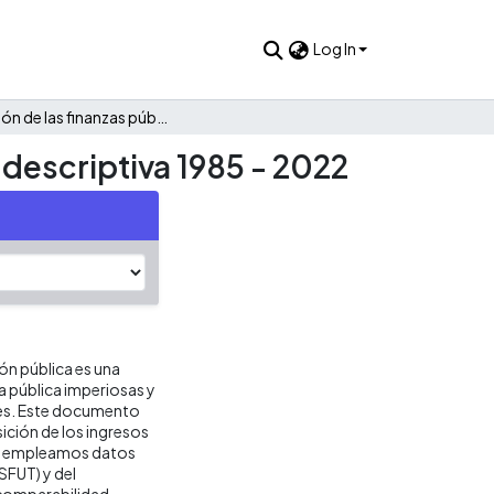
Log In
Evolución de las finanzas públicas de Samacá: Una mirada descriptiva 1985 - 2022
 descriptiva 1985 - 2022
ión pública es una
ca pública imperiosas y
res. Este documento
ición de los ingresos
sis empleamos datos
SFUT) y del
 comparabilidad