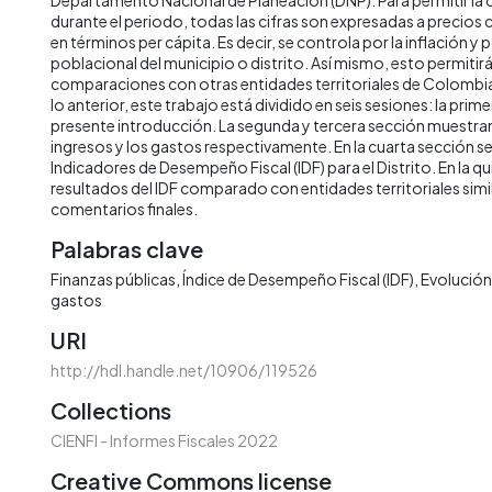
durante el periodo, todas las cifras son expresadas a precios
en términos per cápita. Es decir, se controla por la inflación y 
poblacional del municipio o distrito. Así mismo, esto permitirá 
comparaciones con otras entidades territoriales de Colombia 
lo anterior, este trabajo está dividido en seis sesiones: la prime
presente introducción. La segunda y tercera sección muestran 
ingresos y los gastos respectivamente. En la cuarta sección s
Indicadores de Desempeño Fiscal (IDF) para el Distrito. En la qu
resultados del IDF comparado con entidades territoriales simila
comentarios finales.
Palabras clave
Finanzas públicas
Índice de Desempeño Fiscal (IDF)
Evolución 
gastos
URI
http://hdl.handle.net/10906/119526
Collections
CIENFI - Informes Fiscales 2022
Creative Commons license