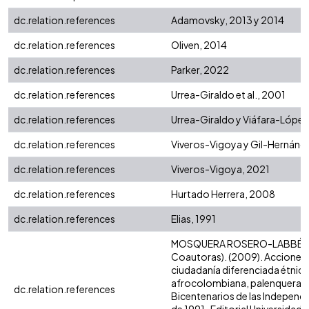
dc.relation.references
Adamovsky, 2013 y 2014
dc.relation.references
Oliven, 2014
dc.relation.references
Parker, 2022
dc.relation.references
Urrea-Giraldo et al., 2001
dc.relation.references
Urrea-Giraldo y Viáfara-López
dc.relation.references
Viveros-Vigoya y Gil-Hernánd
dc.relation.references
Viveros-Vigoya, 2021
dc.relation.references
Hurtado Herrera, 2008
dc.relation.references
Elias, 1991
MOSQUERA ROSERO-LABBÉ, C. &
Coautoras). (2009). Acciones 
ciudadanía diferenciada étnico
afrocolombiana, palenquera y r
dc.relation.references
Bicentenarios de las Independ