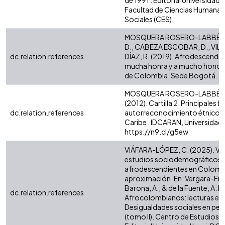
de 1991 . Editorial Universida
Facultad de Ciencias Humanas
Sociales (CES).
MOSQUERA ROSERO-LABBÉ, C
D., CABEZA ESCOBAR, D., VILL
dc.relation.references
DÍAZ, R. (2019). Afrodescendien
mucha honra y a mucho honor»
de Colombia, Sede Bogotá.
MOSQUERA ROSERO-LABBÉ, C
(2012). Cartilla 2: Principales 
dc.relation.references
autorreconocimiento étnico-ra
Caribe . IDCARAN, Universidad 
https://n9.cl/g5ew
VIÁFARA-LÓPEZ, C. (2025). Visi
estudios sociodemográficos 
afrodescendientes en Colombi
aproximación. En: Vergara-Fig
Barona, A., & de la Fuente, A. 
dc.relation.references
Afrocolombianos: lecturas ese
Desigualdades sociales en pers
(tomo II). Centro de Estudios 