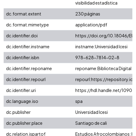
visibilidad estadística
dc.format.extent
230 páginas
dc.format.mimetype
application/pdf
dc.identifier.doi
https://doi.org/10.18046/EUI
dc.identifier.instname
instname:Universidad Icesi
dc.identifier.isbn
978-628-7814-02-8
dc.identifier.reponame
reponame:Biblioteca Digital
dc.identifier.repourl
repourl:https://repository.ice
dc.identifier.uri
https://hdl.handle.net/1090
dc.language.iso
spa
dc.publisher
Universidad Icesi
dc.publisher.place
Santiago de cali
dc.relation.ispartof
Estudios Afrocolombianos: lec