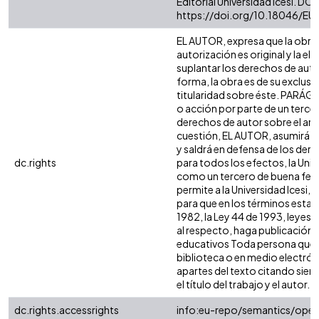
Editorial Universidad Icesi. DOI:
https://doi.org/10.18046/EUI
EL AUTOR, expresa que la obra 
autorización es original y la el
suplantar los derechos de autor
forma, la obra es de su exclusiva
titularidad sobre éste. PARÁG
o acción por parte de un tercer
derechos de autor sobre el artíc
cuestión, EL AUTOR, asumirá la
y saldrá en defensa de los der
dc.rights
para todos los efectos, la Univ
como un tercero de buena fe. 
permite a la Universidad Icesi, 
para que en los términos estab
1982, la Ley 44 de 1993, leyes 
al respecto, haga publicación d
educativos Toda persona que c
biblioteca o en medio electró
apartes del texto citando siemp
el título del trabajo y el autor.
dc.rights.accessrights
info:eu-repo/semantics/ope