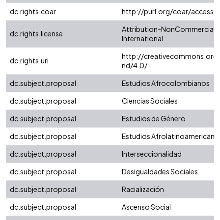
dc.rights.coar
http://purl.org/coar/access_
Attribution-NonCommercial-N
dc.rights.license
International
http://creativecommons.org/
dc.rights.uri
nd/4.0/
dc.subject.proposal
Estudios Afrocolombianos
dc.subject.proposal
Ciencias Sociales
dc.subject.proposal
Estudios de Género
dc.subject.proposal
Estudios Afrolatinoamericano
dc.subject.proposal
Interseccionalidad
dc.subject.proposal
Desigualdades Sociales
dc.subject.proposal
Racialización
dc.subject.proposal
Ascenso Social