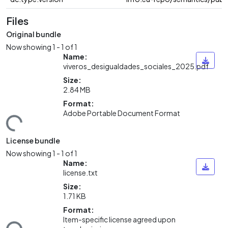
Files
Original bundle
Now showing
1 - 1 of 1
Name:
viveros_desigualdades_sociales_2025.pdf
Size:
2.84 MB
oading...
Format:
Adobe Portable Document Format
License bundle
Now showing
1 - 1 of 1
Name:
license.txt
Size:
1.71 KB
oading...
Format:
Item-specific license agreed upon