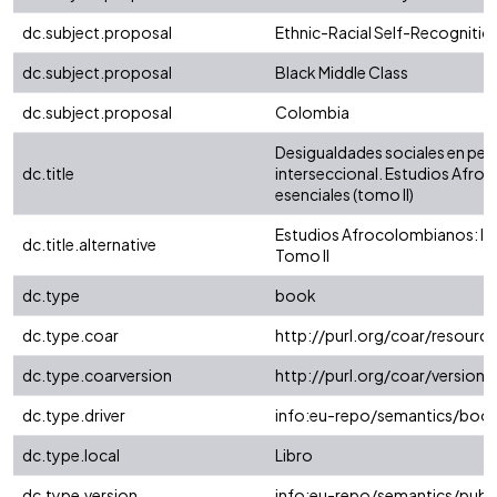
dc.subject.proposal
Ethnic-Racial Self-Recognitio
dc.subject.proposal
Black Middle Class
dc.subject.proposal
Colombia
Desigualdades sociales en per
dc.title
interseccional. Estudios Afro
esenciales (tomo II)
Estudios Afrocolombianos: lec
dc.title.alternative
Tomo II
dc.type
book
dc.type.coar
http://purl.org/coar/resour
dc.type.coarversion
http://purl.org/coar/versio
dc.type.driver
info:eu-repo/semantics/boo
dc.type.local
Libro
dc.type.version
info:eu-repo/semantics/publ