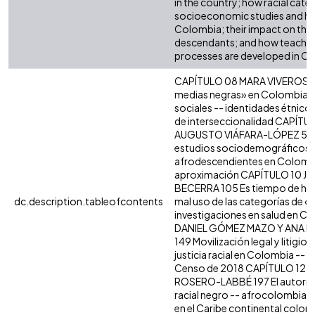
in the country; how racial categ
socioeconomic studies and hea
Colombia; their impact on the l
descendants; and how teachin
processes are developed in C
CAPÍTULO 08 MARA VIVEROS-V
medias negras» en Colombia.
sociales -- identidades étnico-
de interseccionalidad CAPÍT
AUGUSTO VIÁFARA-LÓPEZ 51 Vis
estudios sociodemográficos 
afrodescendientes en Colombi
aproximación CAPÍTULO 10 
BECERRA 105 Es tiempo de hab
dc.description.tableofcontents
mal uso de las categorías de «ra
investigaciones en salud en C
DANIEL GÓMEZ MAZO Y ANA 
149 Movilización legal y litigio 
justicia racial en Colombia -- 
Censo de 2018 CAPÍTULO 12
ROSERO-LABBÉ 197 El autorre
racial negro -- afrocolombiano
en el Caribe continental colomb