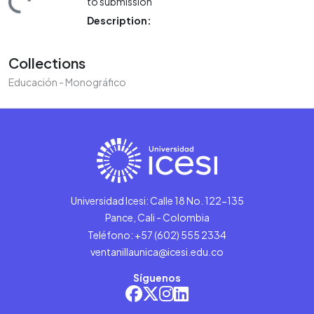
to submission
Description:
Collections
Educación - Monográfico
Universidad Icesi: Calle 18 No. 122-135
Pance, Cali - Colombia
Teléfono: +57 (602) 555 2334
ventanillaunica@icesi.edu.co
Síguenos