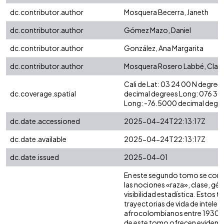
dc.contributor.author
Mosquera Becerra, Janeth
dc.contributor.author
Gómez Mazo, Daniel
dc.contributor.author
González, Ana Margarita
dc.contributor.author
Mosquera Rosero Labbé, Clau
Cali de Lat: 03 24 00 N degree
dc.coverage.spatial
decimal degrees Long: 076 30
Long: -76.5000 decimal degre
dc.date.accessioned
2025-04-24T22:13:17Z
dc.date.available
2025-04-24T22:13:17Z
dc.date.issued
2025-04-01
En este segundo tomo se compl
las nociones «raza», clase, gén
visibilidad estadística. Estos 
trayectorias de vida de intelec
afrocolombianos entre 1930 y
de este tomo ofrecen evidenc