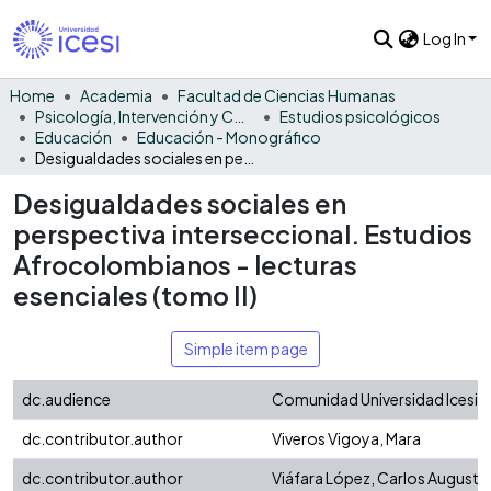
Log In
Home
Academia
Facultad de Ciencias Humanas
Psicología, Intervención y Comportamiento
Estudios psicológicos
Educación
Educación - Monográfico
Desigualdades sociales en perspectiva interseccional. Estudios Afrocolombianos - lecturas esenciales (tomo II)
Desigualdades sociales en
perspectiva interseccional. Estudios
Afrocolombianos - lecturas
esenciales (tomo II)
Simple item page
dc.audience
Comunidad Universidad Icesi
dc.contributor.author
Viveros Vigoya, Mara
dc.contributor.author
Viáfara López, Carlos Augusto