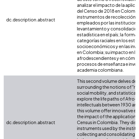
analizar el impacto de la aplica
del Censo de 2018 en Colombi
instrumentos de recolección 
dc.description.abstract
empleados por las institucion
levantamiento y consolidación
estadística en el país; la forma
categorías raciales en los estu
socioeconómicos y en las inve
en Colombia; su impacto en las
afrodescendientes y en cómo 
procesos de enseñanza e invest
academia colombiana.
This second volume delves dee
surrounding the notions of "rac
social mobility, and statistical 
explore the life paths of Afr
intellectuals between 1930 an
this volume offer innovative ev
the impact of the application a
dc.description.abstract
Census in Colombia. They disc
instruments used by the institu
collecting and consolidating s