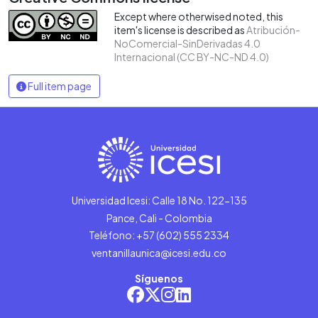
Except where otherwised noted, this
item's license is described as
Atribución-
NoComercial-SinDerivadas 4.0
Internacional (CC BY-NC-ND 4.0)
Full item page
Universidad Icesi: Calle 18 No. 122-135
Pance, Cali - Colombia
Teléfono: +57 (602) 555 2334
ventanillaunica@icesi.edu.co
Síguenos