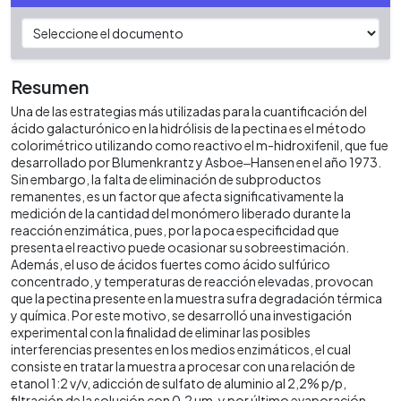
Resumen
Una de las estrategias más utilizadas para la cuantificación del
ácido galacturónico en la hidrólisis de la pectina es el método
colorimétrico utilizando como reactivo el m-hidroxifenil, que fue
desarrollado por Blumenkrantz y Asboe‒Hansen en el año 1973.
Sin embargo, la falta de eliminación de subproductos
remanentes, es un factor que afecta significativamente la
medición de la cantidad del monómero liberado durante la
reacción enzimática, pues, por la poca especificidad que
presenta el reactivo puede ocasionar su sobreestimación.
Además, el uso de ácidos fuertes como ácido sulfúrico
concentrado, y temperaturas de reacción elevadas, provocan
que la pectina presente en la muestra sufra degradación térmica
y química. Por este motivo, se desarrolló una investigación
experimental con la finalidad de eliminar las posibles
interferencias presentes en los medios enzimáticos, el cual
consiste en tratar la muestra a procesar con una relación de
etanol 1:2 v/v, adicción de sulfato de aluminio al 2,2% p/p,
filtración de la solución con 0,2 µm, y por último evaporación