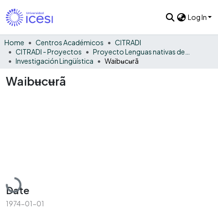
Log In
Home
Centros Académicos
CITRADI
CITRADI - Proyectos
Proyecto Lenguas nativas del Vaupés
Investigación Lingüística
Waibʉcʉrã
Waibʉcʉrã
Loading...
Date
1974-01-01