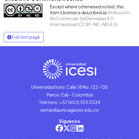
Except where otherwised noted, this
item's license is described as
Atribución-
NoComercial-SinDerivadas 4.0
Internacional (CC BY-NC-ND 4.0)
Full item page
Universidad Icesi: Calle 18 No. 122-135
Pance, Cali - Colombia
Teléfono: +57 (602) 555 2334
ventanillaunica@icesi.edu.co
Síguenos