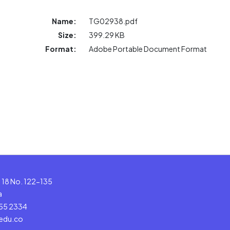
Name:
TG02938.pdf
Size:
399.29 KB
Format:
Adobe Portable Document Format
le 18 No. 122-135
a
555 2334
.edu.co