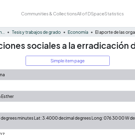
Communities & Collections
All of DSpace
Statistics
Facultad de Negocios y Economía
Tesis y trabajos de grado
Economía
ciones sociales a la erradicación 
Simple item page
ena
 Esther
 N degrees minutes Lat: 3.4000 decimal degrees Long: 076 30 00 W 
2Z