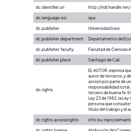
dc.identifier.uri
http://hdl.handle.ne
dc.language.iso
spa
dc.publisher
Universidad Icesi
dc.publisher.department
Departamento de Ec
dc.publisher.faculty
Facultad de Ciencias 
dc.publisher.place
Santiago de Cali
EL AUTOR, expresa que 
autor de terceros, y de
acción por parte de un 
responsabilidad total,
dc.rights
tercero de buena fe. Es
Ley 23 de 1982, la Ley
persona que consulte y
título del trabajo y el a
dc.rights.accessrights
info:eu-repo/semant
dc.rights.license
Atribución-NoComerci