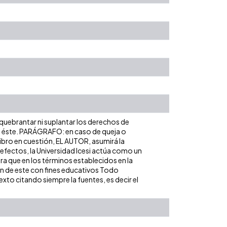
 quebrantar ni suplantar los derechos de
obre éste. PARÁGRAFO: en caso de queja o
libro en cuestión, EL AUTOR, asumirá la
 efectos, la Universidad Icesi actúa como un
ara que en los términos establecidos en la
ión de este con fines educativos Todo
xto citando siempre la fuentes, es decir el