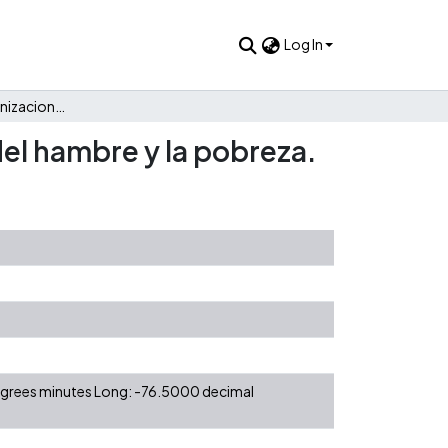
Log In
El aporte de las organizaciones sociales a la erradicación del hambre y la pobreza.
del hambre y la pobreza.
degrees minutes Long: -76.5000 decimal