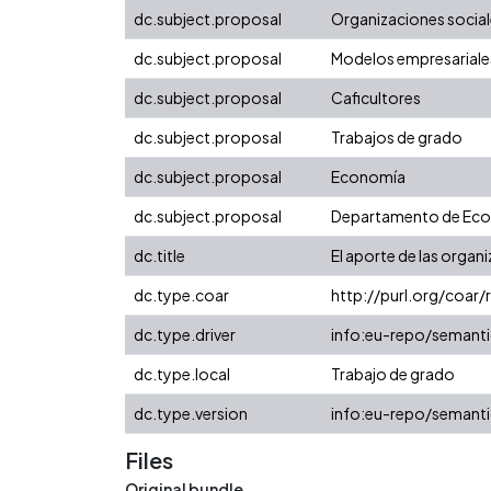
dc.subject.proposal
Organizaciones socia
dc.subject.proposal
Modelos empresariale
dc.subject.proposal
Caficultores
dc.subject.proposal
Trabajos de grado
dc.subject.proposal
Economía
dc.subject.proposal
Departamento de Ec
dc.title
El aporte de las organi
dc.type.coar
http://purl.org/coar
dc.type.driver
info:eu-repo/semanti
dc.type.local
Trabajo de grado
dc.type.version
info:eu-repo/semanti
Files
Original bundle