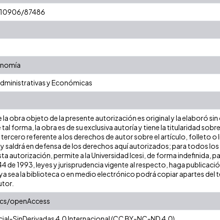
t/10906/87486
onomía
Administrativas y Económicas
la obra objeto de la presente autorización es original y la elaboró sin
 tal forma, la obra es de su exclusiva autoría y tiene la titularidad s
tercero referente a los derechos de autor sobre el artículo, folleto o 
 y saldrá en defensa de los derechos aquí autorizados; para todos los
ta autorización, permite a la Universidad Icesi, de forma indefinida, p
 44 de 1993, leyes y jurisprudencia vigente al respecto, haga publicac
a sea la biblioteca o en medio electrónico podrá copiar apartes del te
utor.
ics/openAccess
al-SinDerivadas 4.0 Internacional (CC BY-NC-ND 4.0)