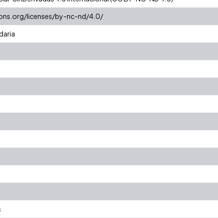
ons.org/licenses/by-nc-nd/4.0/
daria
s