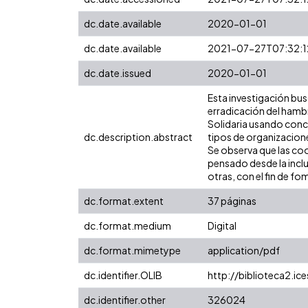
dc.date.available
2020-01-01
dc.date.available
2021-07-27T07:32:1
dc.date.issued
2020-01-01
Esta investigación bus
erradicación del hambr
Solidaria usando conce
dc.description.abstract
tipos de organizacion
Se observa que las co
pensado desde la inclu
otras, con el fin de f
dc.format.extent
37 páginas
dc.format.medium
Digital
dc.format.mimetype
application/pdf
dc.identifier.OLIB
http://biblioteca2.i
dc.identifier.other
326024