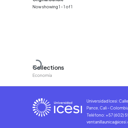
Now showing
1 - 1 of 1
Loading...
Collections
Economía
Universidad Icesi: Cal
Pance, Cali - Colombi
Teléfono: +57 (602) 
ventanillaunica@icesi