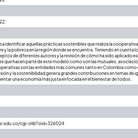
2Z
ca identificar aquellas prácticas sostenibles que realiza la cooperativ
e y la pobreza en la región donde se encuentra. Teniendo en cuenta lo 
ptos de diferentes autores y la revisión de cómo ha sido aplicado es
es que hacen parte de este modelo como son las mutuales, asociaci
operativas son las entidades más comunes tanto en Colombia como 
sión y la sostenibilidad genera grandes contribuciones en temas de i
omentar una economía más justa enfocada en el bienestar de todos.
cesi.edu.co/cgi-olib?oid=326024