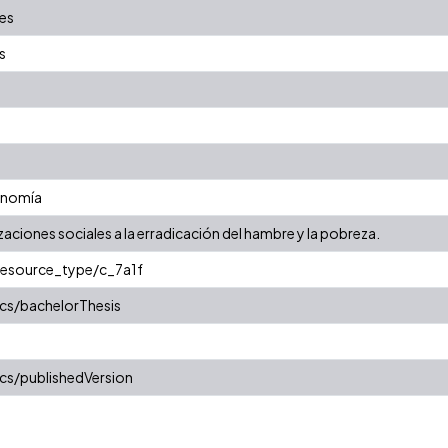
les
s
onomía
zaciones sociales a la erradicación del hambre y la pobreza.
/resource_type/c_7a1f
cs/bachelorThesis
cs/publishedVersion