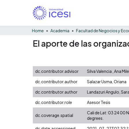
Home
Academia
El aporte de las organiza
dc.contributor.advisor
Silva Valencia , Ana Mil
dc.contributor.author
Salazar Usma, Oriana
dc.contributor.author
Landazuri Angulo, Sara
dc.contributor.role
Asesor Tesis
Cali de Lat: 03 24 00
dc.coverage.spatial
degrees.
dc.date.accessioned
2021-07-27T07:32:1