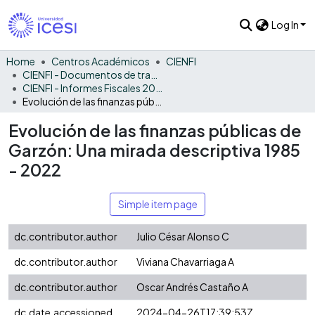
Log In
Home
Centros Académicos
CIENFI
CIENFI - Documentos de trabajos, técnicos y de divulgación
CIENFI - Informes Fiscales 2022
Evolución de las finanzas públicas de Garzón: Una mirada descriptiva 1985 - 2022
Evolución de las finanzas públicas de
Garzón: Una mirada descriptiva 1985
- 2022
Simple item page
dc.contributor.author
Julio César Alonso C
dc.contributor.author
Viviana Chavarriaga A
dc.contributor.author
Oscar Andrés Castaño A
dc.date.accessioned
2024-04-26T17:39:53Z