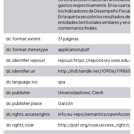
gastos respectivamente. En la cuarta 
los Indicadores de Desempeño Fiscal (IDF
En la quinta sección los resultados de
entidades territoriales similares y en la 
comentarios finales.
dc.format.extent
31 páginas
dc.format.mimetype
application/pdf
dc.identifier.repourl
repourl:https://repository.icesi.edu.c
dc.identifier.uri
http://hdl.handle.net/10906/119865
dc.language.iso
spa
dc.publisher
Universidad Icesi; Cienfi
dc.publisher.place
Garzón
dc.rights.accessrights
info:eu-repo/semantics/openAccess
dc.rights.coar
http://purl.org/coar/access_right/c_