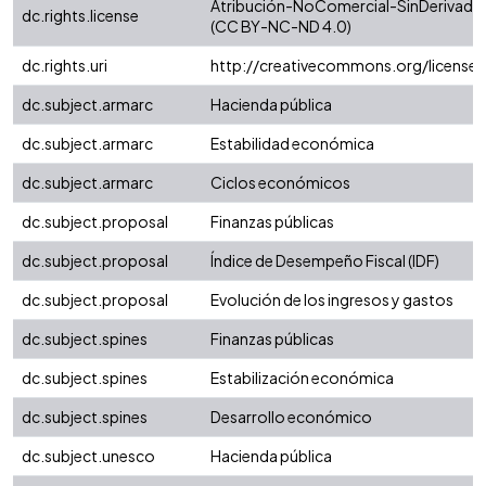
Atribución-NoComercial-SinDerivadas 
dc.rights.license
(CC BY-NC-ND 4.0)
dc.rights.uri
http://creativecommons.org/license
dc.subject.armarc
Hacienda pública
dc.subject.armarc
Estabilidad económica
dc.subject.armarc
Ciclos económicos
dc.subject.proposal
Finanzas públicas
dc.subject.proposal
Índice de Desempeño Fiscal (IDF)
dc.subject.proposal
Evolución de los ingresos y gastos
dc.subject.spines
Finanzas públicas
dc.subject.spines
Estabilización económica
dc.subject.spines
Desarrollo económico
dc.subject.unesco
Hacienda pública