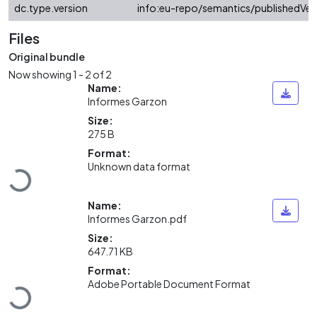
dc.type.version
info:eu-repo/semantics/publishedVer
Files
Original bundle
Now showing
1 - 2 of 2
Name:
Informes Garzon
Size:
275 B
Loading...
Format:
Unknown data format
Name:
Informes Garzon.pdf
Size:
647.71 KB
Loading...
Format:
Adobe Portable Document Format