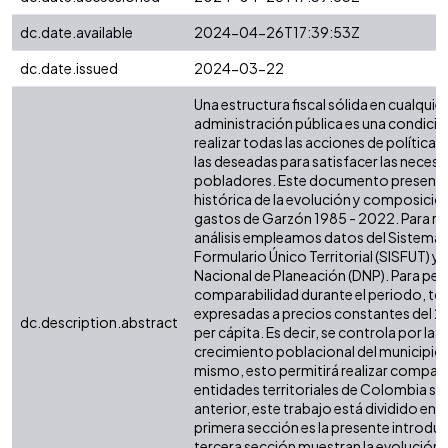
dc.date.available
2024-04-26T17:39:53Z
dc.date.issued
2024-03-22
Una estructura fiscal sólida en cualquier 
administración pública es una condició
realizar todas las acciones de política 
las deseadas para satisfacer las necesi
pobladores. Este documento presenta 
histórica de la evolución y composición
gastos de Garzón 1985 - 2022. Para rea
análisis empleamos datos del Sistema 
Formulario Único Territorial (SISFUT) 
Nacional de Planeación (DNP). Para perm
comparabilidad durante el periodo, tod
expresadas a precios constantes del 2
dc.description.abstract
per cápita. Es decir, se controla por la i
crecimiento poblacional del municipio o
mismo, esto permitirá realizar compar
entidades territoriales de Colombia simi
anterior, este trabajo está dividido en s
primera sección es la presente introdu
tercera sección muestran la evolución d