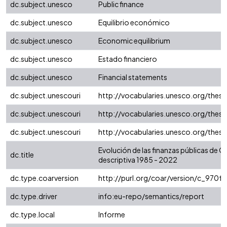
dc.subject.unesco
Public finance
dc.subject.unesco
Equilibrio económico
dc.subject.unesco
Economic equilibrium
dc.subject.unesco
Estado financiero
dc.subject.unesco
Financial statements
dc.subject.unescouri
http://vocabularies.unesco.org/the
dc.subject.unescouri
http://vocabularies.unesco.org/the
dc.subject.unescouri
http://vocabularies.unesco.org/thes
Evolución de las finanzas públicas de 
dc.title
descriptiva 1985 - 2022
dc.type.coarversion
http://purl.org/coar/version/c_970
dc.type.driver
info:eu-repo/semantics/report
dc.type.local
Informe