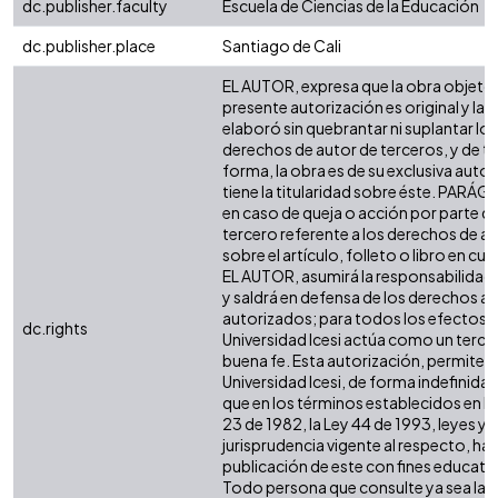
dc.publisher.faculty
Escuela de Ciencias de la Educación
dc.publisher.place
Santiago de Cali
EL AUTOR, expresa que la obra objeto 
presente autorización es original y la
elaboró sin quebrantar ni suplantar los
derechos de autor de terceros, y de ta
forma, la obra es de su exclusiva autor
tiene la titularidad sobre éste. PARÁ
en caso de queja o acción por parte d
tercero referente a los derechos de a
sobre el artículo, folleto o libro en cue
EL AUTOR, asumirá la responsabilidad 
y saldrá en defensa de los derechos aq
autorizados; para todos los efectos, 
dc.rights
Universidad Icesi actúa como un terce
buena fe. Esta autorización, permite a 
Universidad Icesi, de forma indefinida,
que en los términos establecidos en la
23 de 1982, la Ley 44 de 1993, leyes y
jurisprudencia vigente al respecto, ha
publicación de este con fines educati
Todo persona que consulte ya sea la