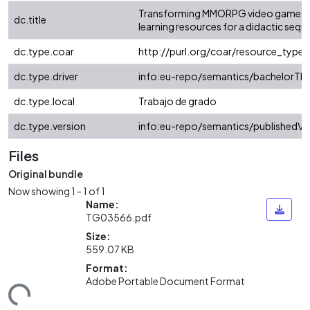
Transforming MMORPG video games 
dc.title
learning resources for a didactic seq
dc.type.coar
http://purl.org/coar/resource_type/
dc.type.driver
info:eu-repo/semantics/bachelorThe
dc.type.local
Trabajo de grado
dc.type.version
info:eu-repo/semantics/publishedVe
Files
Original bundle
Now showing
1 - 1 of 1
Name:
TG03566.pdf
Size:
559.07 KB
Format:
Adobe Portable Document Format
ding...