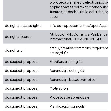
biblioteca o en medio electrónico po
copiar apartes del texto citando siemp
fuentes, es decir el título del trabajo y 
autor.
dc.rights.accessrights
info:eu-repo/semantics/openAccess
Atribución-NoComercial-SinDerivada
dc.rights.license
Internacional (CC BY-NC-ND 4.0)
http://creativecommons.org/license
dc.rights.uri
nc-nd/4.0/
dc.subject.proposal
Enseñanza del inglés
dc.subject.proposal
Aprendizaje del inglés
dc.subject.proposal
Aprendizaje basado en retos
dc.subject.proposal
Motivación
dc.subject.proposal
Procesos de aprendizaje
dc.subject.proposal
Planificación curricular