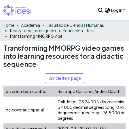
Log In
Home
Academia
Facultad de Ciencias Humanas
Tesis y trabajos de grado
Educación - Tesis
Transforming MMORPG video games into learning resources for a didactic sequence
Transforming MMORPG video games
into learning resources for a didactic
sequence
Simple item page
dc.contributor.author
Restrepo Castaño, Andrés David
Cali de Lat: 03 24 00 N degrees minute
3.4000 decimal degrees Long: 076 3
dc.coverage.spatial
degrees minutes Long: -76.5000 dec
degrees.
dc.date.accessioned
2022-09-29T07:43:36Z