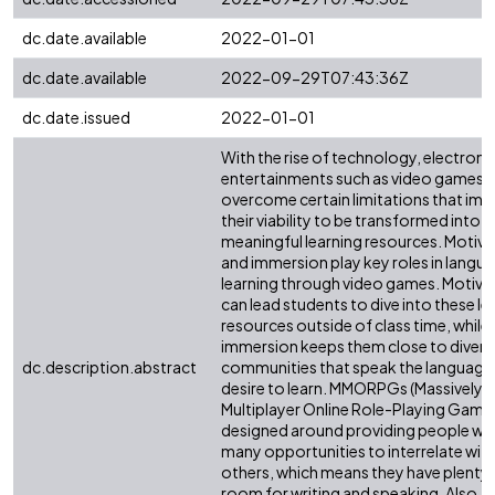
dc.date.available
2022-01-01
dc.date.available
2022-09-29T07:43:36Z
dc.date.issued
2022-01-01
With the rise of technology, electroni
entertainments such as video games 
overcome certain limitations that im
their viability to be transformed into
meaningful learning resources. Motiva
and immersion play key roles in langu
learning through video games. Motiva
can lead students to dive into these le
resources outside of class time, while
immersion keeps them close to divers
dc.description.abstract
communities that speak the language
desire to learn. MMORPGs (Massively
Multiplayer Online Role-Playing Games
designed around providing people wi
many opportunities to interrelate wit
others, which means they have plenty 
room for writing and speaking. Also, b