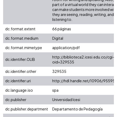
part of a virtual world they can interact
can make students more involved wit
they are seeing, reading, writing, and
listening to.
dc.format.extent
66 páginas
dc.format.medium
Digital
dc.format.mimetype
application/pdf
http://biblioteca2.icesi.edu.co/cgi-o
dc.identifier.OLIB
oid=329535
dc.identifier.other
329535
dc.identifier.uri
http://hdl.handle.net/10906/95595
dc.language.iso
spa
dc.publisher
Universidad Icesi
dc.publisher.department
Departamento de Pedagogía