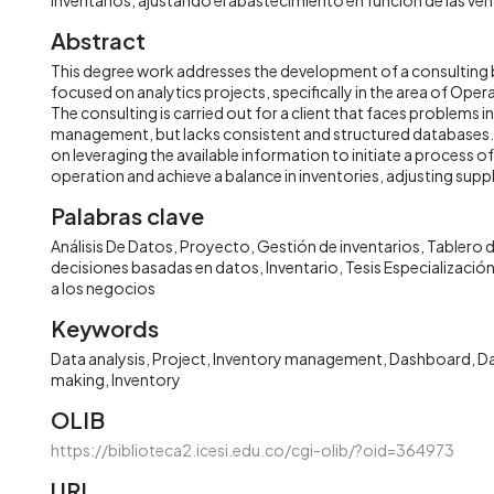
Abstract
This degree work addresses the development of a consulting
focused on analytics projects, specifically in the area of Oper
The consulting is carried out for a client that faces problems in
management, but lacks consistent and structured databases.
on leveraging the available information to initiate a process o
operation and achieve a balance in inventories, adjusting supp
Palabras clave
Análisis De Datos
Proyecto
Gestión de inventarios
Tablero d
decisiones basadas en datos
Inventario
Tesis Especialización
a los negocios
Keywords
Data analysis
Project
Inventory management
Dashboard
Da
making
Inventory
OLIB
https://biblioteca2.icesi.edu.co/cgi-olib/?oid=364973
URI