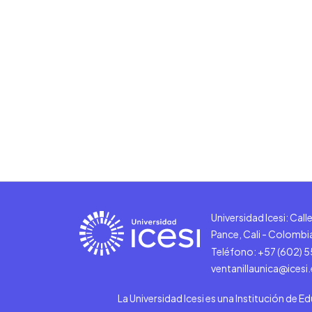
Universidad Icesi: Cal
Pance, Cali - Colombi
Teléfono: +57 (602) 
ventanillaunica@icesi
La Universidad Icesi es una Institución de E