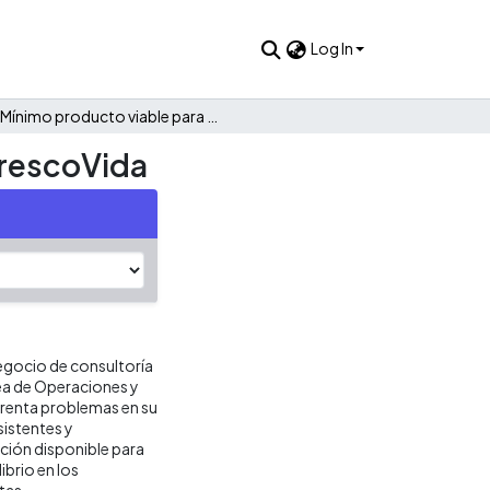
Log In
Mínimo producto viable para la gestión de inventarios en FrescoVida
FrescoVida
egocio de consultoría
ea de Operaciones y
nfrenta problemas en su
sistentes y
ación disponible para
ibrio en los
tas.