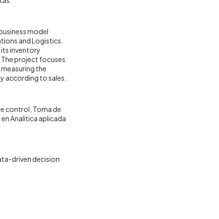
 business model
ations and Logistics.
 its inventory
 The project focuses
f measuring the
ly according to sales.
e control
Toma de
 en Analítica aplicada
ta-driven decision