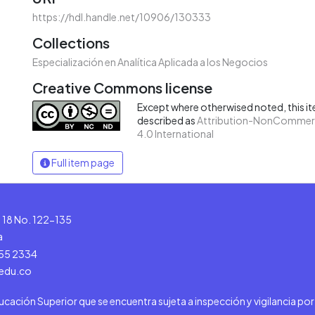
https://hdl.handle.net/10906/130333
Collections
Especialización en Analítica Aplicada a los Negocios
Creative Commons license
Except where otherwised noted, this ite
described as
Attribution-NonCommerc
4.0 International
Full item page
le 18 No. 122-135
a
555 2334
.edu.co
ducación Superior que se encuentra sujeta a inspección y vigilancia po