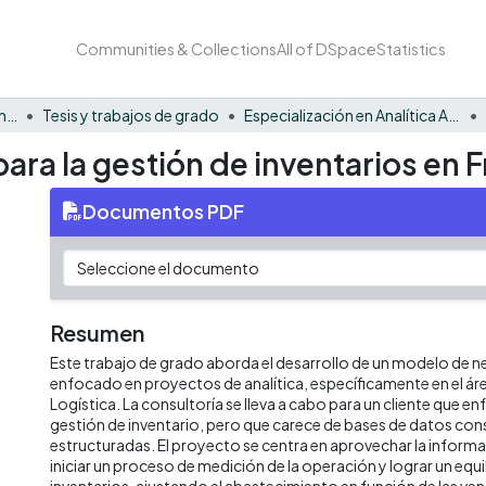
Communities & Collections
All of DSpace
Statistics
Facultad de Negocios y Economía
Tesis y trabajos de grado
Especialización en Analítica Aplicada a los Negocios
ara la gestión de inventarios en 
Documentos PDF
Resumen
Este trabajo de grado aborda el desarrollo de un modelo de n
enfocado en proyectos de analítica, específicamente en el ár
Logística. La consultoría se lleva a cabo para un cliente que e
gestión de inventario, pero que carece de bases de datos con
estructuradas. El proyecto se centra en aprovechar la inform
iniciar un proceso de medición de la operación y lograr un equil
inventarios, ajustando el abastecimiento en función de las ven