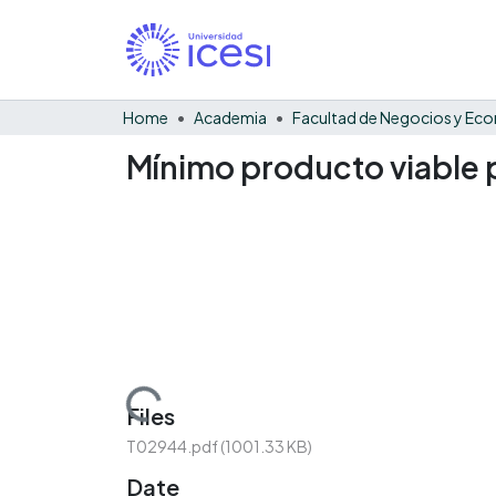
Home
Academia
Mínimo producto viable p
Loading...
Files
T02944.pdf
(1001.33 KB)
Date