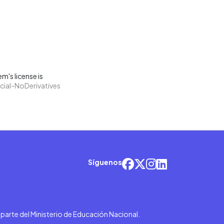
m's license is
ial-NoDerivatives
Síguenos
r parte del Ministerio de Educación Nacional.