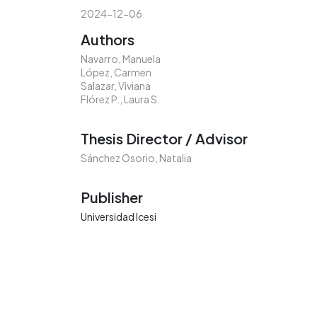
2024-12-06
Authors
Navarro, Manuela
López, Carmen
Salazar, Viviana
Flórez P., Laura S.
Thesis Director / Advisor
Sánchez Osorio, Natalia
Publisher
Universidad Icesi