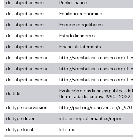
dc.subject.unesco
Public finance
dc.subject.unesco
Equilibrio económico
dc.subject.unesco
Economic equilibrium
dc.subject.unesco
Estado financiero
dc.subject.unesco
Financial statements
dc.subject.unescouri
http://vocabularies.unesco.org/the
dc.subject.unescouri
http://vocabularies.unesco.org/the
dc.subject.unescouri
http://vocabularies.unesco.org/the
Evolución de las finanzas públicas de E
dc.title
Una mirada descriptiva 1990 - 2022
dc.type.coarversion
http://purl.org/coar/version/c_970
dc.type.driver
info:eu-repo/semantics/report
dc.type.local
Informe