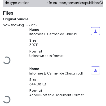
dc.type.version
info:eu-repo/semantics/publishedVer
Files
Original bundle
Now showing
1 - 2 of 2
Name:
Informes El Carmen de Chucuri
Size:
307 B
Loading...
Format:
Unknown data format
Name:
Informes El Carmen de Chucuri.pdf
Size:
644.08 KB
Loading...
Format:
Adobe Portable Document Format