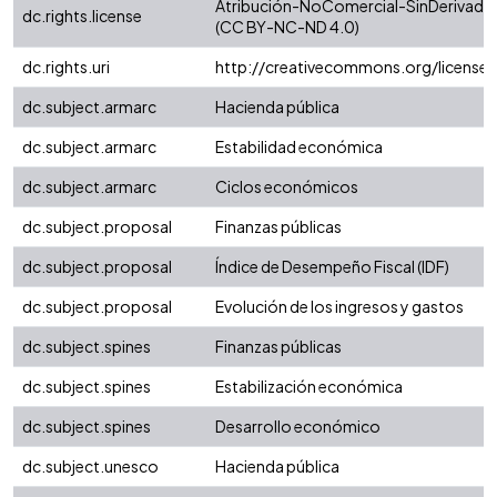
Atribución-NoComercial-SinDerivadas 
dc.rights.license
(CC BY-NC-ND 4.0)
dc.rights.uri
http://creativecommons.org/license
dc.subject.armarc
Hacienda pública
dc.subject.armarc
Estabilidad económica
dc.subject.armarc
Ciclos económicos
dc.subject.proposal
Finanzas públicas
dc.subject.proposal
Índice de Desempeño Fiscal (IDF)
dc.subject.proposal
Evolución de los ingresos y gastos
dc.subject.spines
Finanzas públicas
dc.subject.spines
Estabilización económica
dc.subject.spines
Desarrollo económico
dc.subject.unesco
Hacienda pública