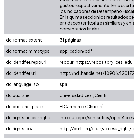
gastos respectivamente. En la cuarta 
los Indicadores de Desempeño Fiscal (IDF
En la quinta sección los resultados de
entidades territoriales similares y en la 
comentarios finales.
dc.format.extent
31 páginas
dc.format.mimetype
application/pdf
dc.identifier.repourl
repourl:https://repository.icesi.edu.c
dc.identifier.uri
http://hdl.handle.net/10906/120172
dc.language.iso
spa
dc.publisher
Universidad Icesi; Cienfi
dc.publisher.place
El Carmen de Chucurí
dc.rights.accessrights
info:eu-repo/semantics/openAccess
dc.rights.coar
http://purl.org/coar/access_right/c