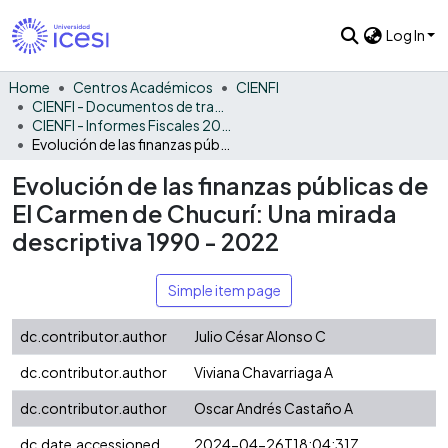
Log In
Home
Centros Académicos
CIENFI
CIENFI - Documentos de trabajos, técnicos y de divulgación
CIENFI - Informes Fiscales 2022
Evolución de las finanzas públicas de El Carmen de Chucurí: Una mirada descriptiva 1990 - 2022
Evolución de las finanzas públicas de
El Carmen de Chucurí: Una mirada
descriptiva 1990 - 2022
Simple item page
dc.contributor.author
Julio César Alonso C
dc.contributor.author
Viviana Chavarriaga A
dc.contributor.author
Oscar Andrés Castaño A
dc.date.accessioned
2024-04-26T18:04:31Z