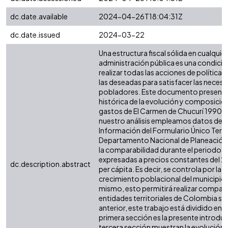
dc.date.available
2024-04-26T18:04:31Z
dc.date.issued
2024-03-22
Una estructura fiscal sólida en cualquier 
administración pública es una condició
realizar todas las acciones de política 
las deseadas para satisfacer las necesi
pobladores. Este documento presenta 
histórica de la evolución y composición
gastos de El Carmen de Chucurí 1990 - 
nuestro análisis empleamos datos del 
Información del Formulario Único Territo
Departamento Nacional de Planeación (
la comparabilidad durante el periodo, t
expresadas a precios constantes del 2
dc.description.abstract
per cápita. Es decir, se controla por la i
crecimiento poblacional del municipio o
mismo, esto permitirá realizar compar
entidades territoriales de Colombia simi
anterior, este trabajo está dividido en s
primera sección es la presente introdu
tercera sección muestran la evolución d