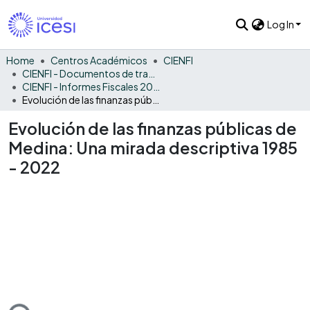
Log In
Home
Centros Académicos
CIENFI
CIENFI - Documentos de trabajos, técnicos y de divulgación
CIENFI - Informes Fiscales 2022
Evolución de las finanzas públicas de Medina: Una mirada descriptiva 1985 - 2022
Evolución de las finanzas públicas de
Medina: Una mirada descriptiva 1985
- 2022
ading...