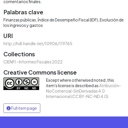
comentarios finales.
Palabras clave
Finanzas públicas
Índice de Desempeño Fiscal (IDF)
Evolución de
los ingresos y gastos
URI
http://hdl.handle.net/10906/119765
Collections
CIENFI - Informes Fiscales 2022
Creative Commons license
Except where otherwised noted, this
item's license is described as
Atribución-
NoComercial-SinDerivadas 4.0
Internacional (CC BY-NC-ND 4.0)
Full item page