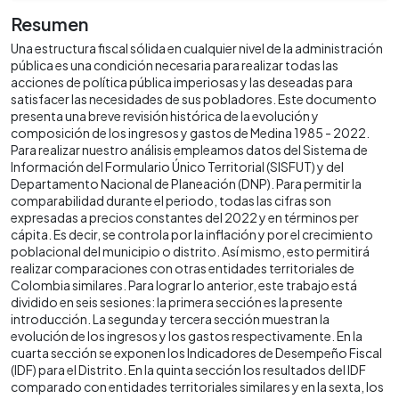
Resumen
Una estructura fiscal sólida en cualquier nivel de la administración
pública es una condición necesaria para realizar todas las
acciones de política pública imperiosas y las deseadas para
satisfacer las necesidades de sus pobladores. Este documento
presenta una breve revisión histórica de la evolución y
composición de los ingresos y gastos de Medina 1985 - 2022.
Para realizar nuestro análisis empleamos datos del Sistema de
Información del Formulario Único Territorial (SISFUT) y del
Departamento Nacional de Planeación (DNP). Para permitir la
comparabilidad durante el periodo, todas las cifras son
expresadas a precios constantes del 2022 y en términos per
cápita. Es decir, se controla por la inflación y por el crecimiento
poblacional del municipio o distrito. Así mismo, esto permitirá
realizar comparaciones con otras entidades territoriales de
Colombia similares. Para lograr lo anterior, este trabajo está
dividido en seis sesiones: la primera sección es la presente
introducción. La segunda y tercera sección muestran la
evolución de los ingresos y los gastos respectivamente. En la
cuarta sección se exponen los Indicadores de Desempeño Fiscal
(IDF) para el Distrito. En la quinta sección los resultados del IDF
comparado con entidades territoriales similares y en la sexta, los