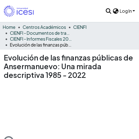
Log In
Home
Centros Académicos
CIENFI
CIENFI - Documentos de trabajos, técnicos y de divulgación
CIENFI - Informes Fiscales 2022
Evolución de las finanzas públicas de Ansermanuevo: Una mirada descriptiva 1985 - 2022
Evolución de las finanzas públicas de
Ansermanuevo: Una mirada
descriptiva 1985 - 2022
ading...