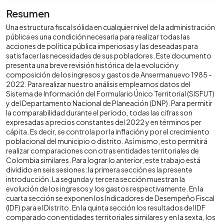
Resumen
Una estructura fiscal sólida en cualquier nivel de la administración
pública es una condición necesaria para realizar todas las
acciones de política pública imperiosas y las deseadas para
satisfacer las necesidades de sus pobladores. Este documento
presenta una breve revisión histórica de la evolución y
composición de los ingresos y gastos de Ansermanuevo 1985 -
2022. Para realizar nuestro análisis empleamos datos del
Sistema de Información del Formulario Único Territorial (SISFUT)
y del Departamento Nacional de Planeación (DNP). Para permitir
la comparabilidad durante el periodo, todas las cifras son
expresadas a precios constantes del 2022 y en términos per
cápita. Es decir, se controla por la inflación y por el crecimiento
poblacional del municipio o distrito. Así mismo, esto permitirá
realizar comparaciones con otras entidades territoriales de
Colombia similares. Para lograr lo anterior, este trabajo está
dividido en seis sesiones: la primera sección es la presente
introducción. La segunda y tercera sección muestran la
evolución de los ingresos y los gastos respectivamente. En la
cuarta sección se exponen los Indicadores de Desempeño Fiscal
(IDF) para el Distrito. En la quinta sección los resultados del IDF
comparado con entidades territoriales similares y en la sexta, los