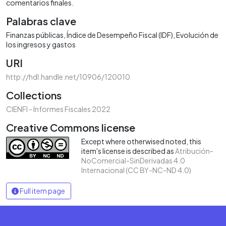
comentarios finales.
Palabras clave
Finanzas públicas
Índice de Desempeño Fiscal (IDF)
Evolución de
los ingresos y gastos
URI
http://hdl.handle.net/10906/120010
Collections
CIENFI - Informes Fiscales 2022
Creative Commons license
Except where otherwised noted, this
item's license is described as
Atribución-
NoComercial-SinDerivadas 4.0
Internacional (CC BY-NC-ND 4.0)
Full item page