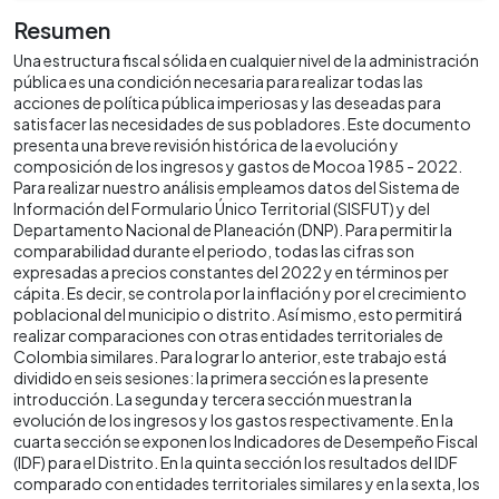
Resumen
Una estructura fiscal sólida en cualquier nivel de la administración
pública es una condición necesaria para realizar todas las
acciones de política pública imperiosas y las deseadas para
satisfacer las necesidades de sus pobladores. Este documento
presenta una breve revisión histórica de la evolución y
composición de los ingresos y gastos de Mocoa 1985 - 2022.
Para realizar nuestro análisis empleamos datos del Sistema de
Información del Formulario Único Territorial (SISFUT) y del
Departamento Nacional de Planeación (DNP). Para permitir la
comparabilidad durante el periodo, todas las cifras son
expresadas a precios constantes del 2022 y en términos per
cápita. Es decir, se controla por la inflación y por el crecimiento
poblacional del municipio o distrito. Así mismo, esto permitirá
realizar comparaciones con otras entidades territoriales de
Colombia similares. Para lograr lo anterior, este trabajo está
dividido en seis sesiones: la primera sección es la presente
introducción. La segunda y tercera sección muestran la
evolución de los ingresos y los gastos respectivamente. En la
cuarta sección se exponen los Indicadores de Desempeño Fiscal
(IDF) para el Distrito. En la quinta sección los resultados del IDF
comparado con entidades territoriales similares y en la sexta, los