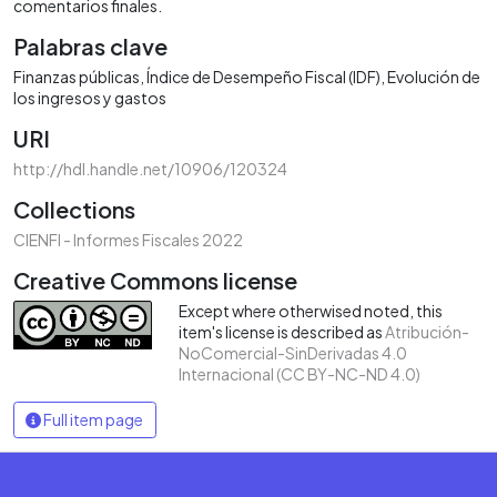
comentarios finales.
Palabras clave
Finanzas públicas
Índice de Desempeño Fiscal (IDF)
Evolución de
los ingresos y gastos
URI
http://hdl.handle.net/10906/120324
Collections
CIENFI - Informes Fiscales 2022
Creative Commons license
Except where otherwised noted, this
item's license is described as
Atribución-
NoComercial-SinDerivadas 4.0
Internacional (CC BY-NC-ND 4.0)
Full item page