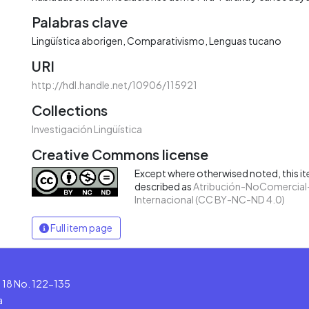
Palabras clave
Lingüística aborigen
Comparativismo
Lenguas tucano
URI
http://hdl.handle.net/10906/115921
Collections
Investigación Lingüística
Creative Commons license
Except where otherwised noted, this ite
described as
Atribución-NoComercial-
Internacional (CC BY-NC-ND 4.0)
Full item page
le 18 No. 122-135
a