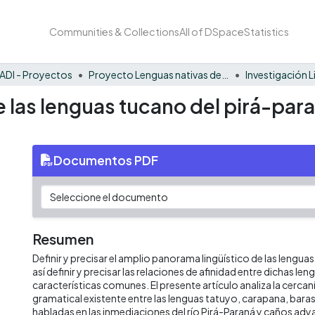
Communities & Collections
All of DSpace
Statistics
ADI - Proyectos
Proyecto Lenguas nativas del Vaupés
Investigación L
re las lenguas tucano del pirá-pa
Documentos PDF
Resumen
Definir y precisar el amplio panorama lingüístico de las lengua
así definir y precisar las relaciones de afinidad entre dichas len
características comunes. El presente artículo analiza la cercanía
gramatical existente entre las lenguas tatuyo, carapana, bar
habladas en las inmediaciones del río Pirá-Paraná y caños ady