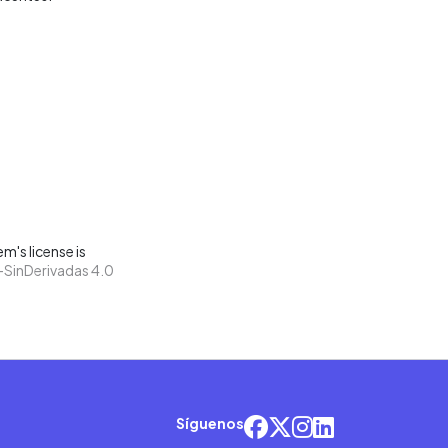
m's license is
SinDerivadas 4.0
Síguenos