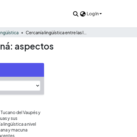
Log In
ingüística
Cercanía lingüística entre las lenguas tucano del pirá-paraná: aspectos gramaticales
raná: aspectos
s Tucano del Vaupés y
guas y sus
 lingüística a nivel
asana y macuna
acentes.