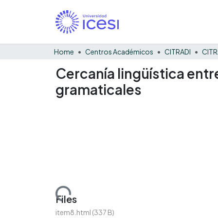
Home
Centros Académicos
CITRADI
CITR
Cercanía lingüística ent
gramaticales
Loading...
Files
item8.html
(337 B)