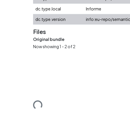
dc.type.local
Informe
dc.type.version
info:eu-repo/semantic
Files
Original bundle
Now showing
1 - 2 of 2
Loading...