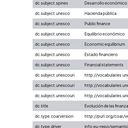
dc.subject.spines
Desarrollo económico
dc.subject.unesco
Hacienda pública
dc.subject.unesco
Public finance
dc.subject.unesco
Equilibrio económico
dc.subject.unesco
Economic equilibrium
dc.subject.unesco
Estado financiero
dc.subject.unesco
Financial statements
dc.subject.unescouri
http://vocabularies.
dc.subject.unescouri
http://vocabularies.
dc.subject.unescouri
http://vocabularies.
dc.title
Evolución de las finanz
dc.type.coarversion
http://purl.org/coar
dc.type.driver
info:eu-repo/semantic