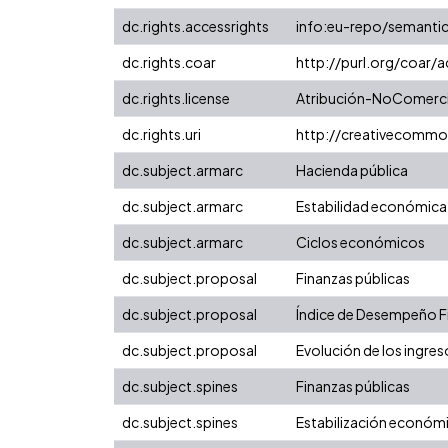
dc.rights.accessrights
info:eu-repo/semanti
dc.rights.coar
http://purl.org/coar/
dc.rights.license
Atribución-NoComercia
dc.rights.uri
http://creativecommo
dc.subject.armarc
Hacienda pública
dc.subject.armarc
Estabilidad económica
dc.subject.armarc
Ciclos económicos
dc.subject.proposal
Finanzas públicas
dc.subject.proposal
Índice de Desempeño Fis
dc.subject.proposal
Evolución de los ingres
dc.subject.spines
Finanzas públicas
dc.subject.spines
Estabilización económ