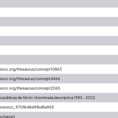
unesco.org/thesaurus/concept10863
unesco.org/thesaurus/concept4466
unesco.org/thesaurus/concept2065
as públicas de Girón: Una mirada descriptiva 1985 - 2022
/version/c_970fb48d4fbd8a965
s/report