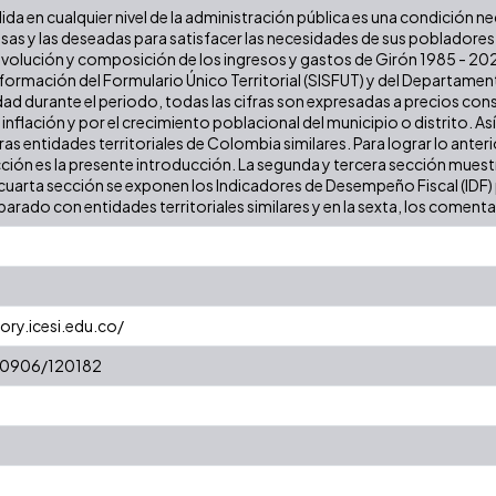
lida en cualquier nivel de la administración pública es una condición n
iosas y las deseadas para satisfacer las necesidades de sus poblador
a evolución y composición de los ingresos y gastos de Girón 1985 - 20
formación del Formulario Único Territorial (SISFUT) y del Departamen
dad durante el periodo, todas las cifras son expresadas a precios con
a inflación y por el crecimiento poblacional del municipio o distrito. As
 entidades territoriales de Colombia similares. Para lograr lo anterior
cción es la presente introducción. La segunda y tercera sección muestr
cuarta sección se exponen los Indicadores de Desempeño Fiscal (IDF) pa
arado con entidades territoriales similares y en la sexta, los comentar
ory.icesi.edu.co/
/10906/120182