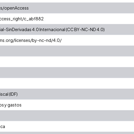
cs/openAccess
access_right/c_abf882
l-SinDerivadas 4.0 Internacional (CC BY-NC-ND 4.0)
ns.org/licenses/by-nc-nd/4.0/
cal (IDF)
os y gastos
ica