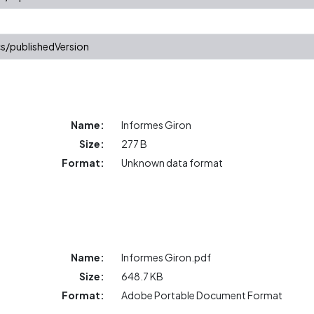
s/publishedVersion
Name:
Informes Giron
Size:
277 B
Format:
Unknown data format
Name:
Informes Giron.pdf
Size:
648.7 KB
Format:
Adobe Portable Document Format