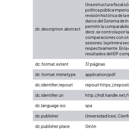
Una estructura fiscal só
política pública imper
revisión histórica de l
datos del Sistema de In
permitir la comparabili
dc.description.abstract
decir, se controla por l
comparaciones con otras
sesiones: la primera se
respectivamente. En la 
resultados del IDF comp
dc.format.extent
31 páginas
dc.format.mimetype
application/pdf
dc.identifier.repourl
repourl:https://reposit
dc.identifier.uri
http://hdl.handle.net
dc.language.iso
spa
dc.publisher
Universidad Icesi; Cienfi
dc.publisher.place
Girón