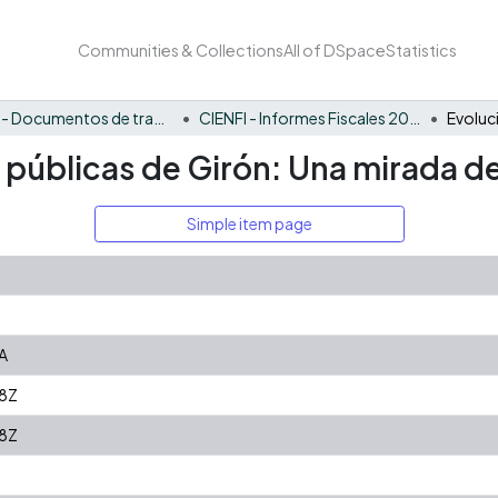
Communities & Collections
All of DSpace
Statistics
CIENFI - Documentos de trabajos, técnicos y de divulgación
CIENFI - Informes Fiscales 2022
s públicas de Girón: Una mirada de
Simple item page
A
8Z
8Z