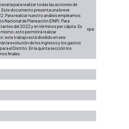
ecesaria para realizar todas las acciones de
es. Este documento presenta una breve
22. Para realizar nuestro análisis empleamos
to Nacional de Planeación (DNP). Para
stantes del 2022 y en términos per cápita. Es
spa
í mismo, esto permitirá realizar
, este trabajo está dividido en seis
an la evolución de los ingresos y los gastos
ra el Distrito. En la quinta sección los
ios finales.