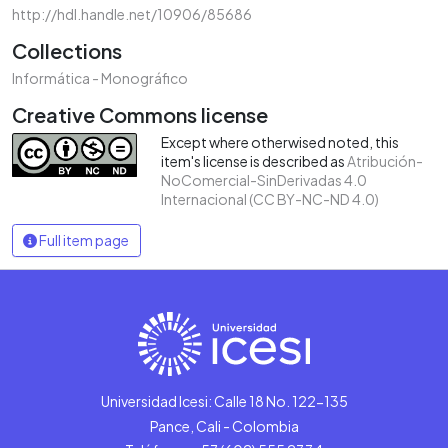
http://hdl.handle.net/10906/85686
Collections
Informática - Monográfico
Creative Commons license
Except where otherwised noted, this
item's license is described as
Atribución-
NoComercial-SinDerivadas 4.0
Internacional (CC BY-NC-ND 4.0)
Full item page
Universidad Icesi: Calle 18 No. 122-135
Pance, Cali - Colombia