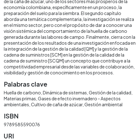
de la caña de azúcar, uno de los sectores más prósperos de la
economía colombiana, específicamente en un proceso, la
preparación del suelo para la siembra. El segundo capítulo
aborda una temática complementaria, la investigación se realiza
en el mismo sector, pero con el propósito de dar a conocer una
visión sistémica del comportamiento de la huella de carbono
generada durante las labores de campo. Finalmente, cierra con la
presentación de los resultados de una investigación enfocada en
la integración de la gestión de la calidad [QM] y la gestión de la
cadena de suministros [SCM] en la gestión de la calidad de la
cadena de suministro [SCQM] un concepto que contribuye a la
competitividad empresarial desde las variables de colaboración,
visibilidad y gestión de conocimiento en los procesos.
Palabras clave
Huella de carbono
Dinámica de sistemas
Gestión de la calidad
Materias primas
Gases de efecto invernadero - Aspectos
ambientales
Cultivo de caña de azúcar
Gestión ambiental
ISBN
9789585590076
URI