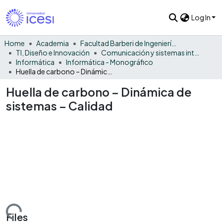
Log In
Home
Academia
Facultad Barberi de Ingeniería, Diseño y Ciencias Aplicadas
TI, Diseño e Innovación
Comunicación y sistemas inteligentes
Informática
Informática - Monográfico
Huella de carbono – Dinámica de sistemas – Calidad
Huella de carbono – Dinámica de
sistemas – Calidad
Loading...
Files