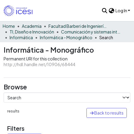
Log In
Home
Academia
Facultad Barberi de Ingeniería, Diseño y Ciencias Aplicadas
TI, Diseño e Innovación
Comunicación y sistemas inteligentes
Informática
Informática - Monográfico
Search
Informática - Monográfico
Permanent URI for this collection
http://hdl.handle.net/10906/68444
Browse
results
Back to results
Filters