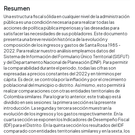
Resumen
Una estructura fiscal sólida en cualquier nivel de la administración
pública es una condición necesaria para realizar todas las
acciones de política pública imperiosas y las deseadas para
satisfacer las necesidades de sus pobladores. Este documento
presenta una breve revisión histórica de la evolución y
composición de los ingresos y gastos de Santa Rosa 1985 -
2022. Para realizar nuestro análisis empleamos datos del
Sistema de Información del Formulario Único Territorial (SISFUT)
y del Departamento Nacional de Planeación (DNP). Para permitir
la comparabilidad durante el periodo, todas las cifras son
expresadas a precios constantes del 2022 y en términos per
cápita. Es decir, se controla por la inflación y por el crecimiento
poblacional del municipio o distrito. Así mismo, esto permitirá
realizar comparaciones con otras entidades territoriales de
Colombia similares. Para lograr lo anterior, este trabajo está
dividido en seis sesiones: la primera sección es la presente
introducción. La segunda y tercera sección muestran la
evolución de los ingresos y los gastos respectivamente. En la
cuarta sección se exponen los Indicadores de Desempeño Fiscal
(IDF) para el Distrito. En la quinta sección los resultados del IDF
comparado con entidades territoriales similares y en la sexta, los