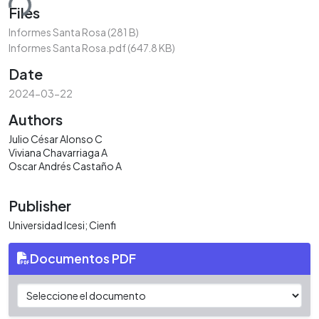
ding...
Files
Informes Santa Rosa
(281 B)
Informes Santa Rosa.pdf
(647.8 KB)
Date
2024-03-22
Authors
Julio César Alonso C
Viviana Chavarriaga A
Oscar Andrés Castaño A
Publisher
Universidad Icesi; Cienfi
Documentos PDF