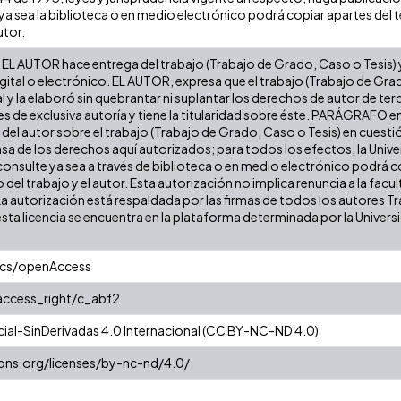
a sea la biblioteca o en medio electrónico podrá copiar apartes del te
utor.
EL AUTOR hace entrega del trabajo (Trabajo de Grado, Caso o Tesis) y 
gital o electrónico. EL AUTOR, expresa que el trabajo (Trabajo de Gra
l y la elaboró sin quebrantar ni suplantar los derechos de autor de terc
es de exclusiva autoría y tiene la titularidad sobre éste. PARÁGRAFO e
s del autor sobre el trabajo (Trabajo de Grado, Caso o Tesis) en cuest
ensa de los derechos aquí autorizados; para todos los efectos, la Uni
onsulte ya sea a través de biblioteca o en medio electrónico podrá c
ulo del trabajo y el autor. Esta autorización no implica renuncia a la fa
La autorización está respaldada por las firmas de todos los autores T
esta licencia se encuentra en la plataforma determinada por la Univer
ics/openAccess
/access_right/c_abf2
al-SinDerivadas 4.0 Internacional (CC BY-NC-ND 4.0)
ons.org/licenses/by-nc-nd/4.0/