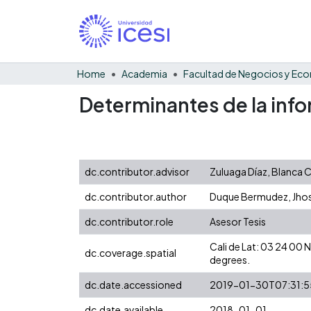
Home
Academia
Determinantes de la infor
dc.contributor.advisor
Zuluaga Díaz, Blanca C
dc.contributor.author
Duque Bermudez, Jho
dc.contributor.role
Asesor Tesis
Cali de Lat: 03 24 00
dc.coverage.spatial
degrees.
dc.date.accessioned
2019-01-30T07:31:5
dc.date.available
2018-01-01