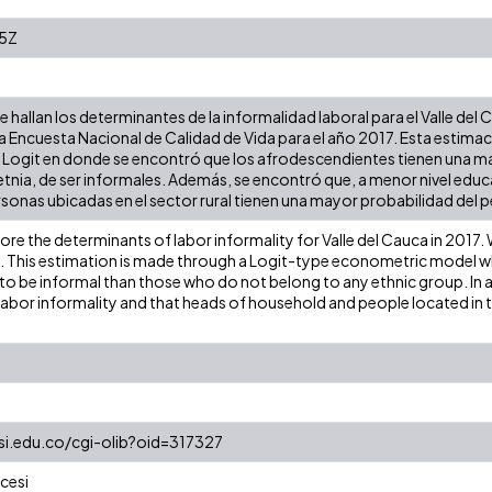
5Z
se hallan los determinantes de la informalidad laboral para el Valle de
 la Encuesta Nacional de Calidad de Vida para el año 2017. Esta estimac
Logit en donde se encontró que los afrodescendientes tienen una m
tnia, de ser informales. Además, se encontró que, a menor nivel educ
rsonas ubicadas en el sector rural tienen una mayor probabilidad del p
lore the determinants of labor informality for Valle del Cauca in 2017. 
. This estimation is made through a Logit-type econometric model w
 to be informal than those who do not belong to any ethnic group. In ad
labor informality and that heads of household and people located in th
esi.edu.co/cgi-olib?oid=317327
cesi