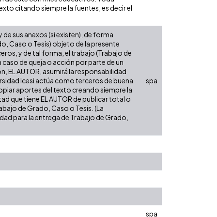
xto citando siempre la fuentes, es decir el
de sus anexos (si existen), de forma
do, Caso o Tesis) objeto de la presente
eros, y de tal forma, el trabajo (Trabajo de
n caso de queja o acción por parte de un
ión, EL AUTOR, asumirá la responsabilidad
versidad Icesi actúa como terceros de buena
spa
opiar aportes del texto creando siempre la
cultad que tiene EL AUTOR de publicar total o
rabajo de Grado, Caso o Tesis. (La
sidad para la entrega de Trabajo de Grado,
spa