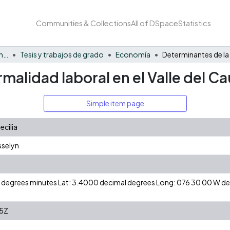
Communities & Collections
All of DSpace
Statistics
Facultad de Negocios y Economía
Tesis y trabajos de grado
Economía
malidad laboral en el Valle del C
Simple item page
ecilia
sselyn
 N degrees minutes Lat: 3.4000 decimal degrees Long: 076 30 00 W 
5Z