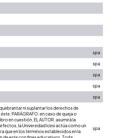
spa
spa
spa
spa
spa
 quebrantar ni suplantar los derechos de
obre éste. PARÁGRAFO: en caso de queja o
libro en cuestión, EL AUTOR, asumirá la
 efectos, la Universidad Icesi actúa como un
spa
ara que en los términos establecidos en la
ón de este con fines educativos. Toda