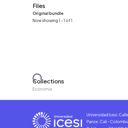
Files
Original bundle
Now showing
1 - 1 of 1
Loading...
Collections
Economía
Universidad Icesi: Cal
Pance, Cali - Colombi