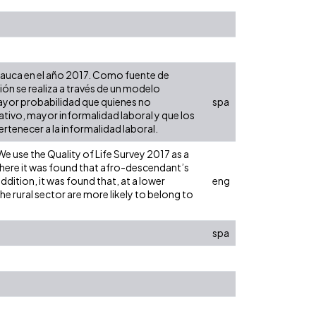
l Cauca en el año 2017. Como fuente de
ión se realiza a través de un modelo
ayor probabilidad que quienes no
spa
ativo, mayor informalidad laboral y que los
ertenecer a la informalidad laboral.
We use the Quality of Life Survey 2017 as a
here it was found that afro-descendant’s
dition, it was found that, at a lower
eng
e rural sector are more likely to belong to
spa