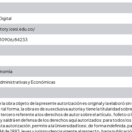
igital
tory.icesi.edu.co/
t/10906/84233
onomía
Administrativas y Económicas
la obra objeto de la presente autorización es original y la elaboró sin
 tal forma, la obra es de su exclusiva autoría y tiene la titularidad s
tercero referente a los derechos de autor sobre el artículo, folleto o 
 y saldrá en defensa de los derechos aquí autorizados; para todos los
ta autorización, permite a la Universidad Icesi, de forma indefinida, p
 44 de 1993, leyes y jurisprudencia vigente al respecto, haga publicaci