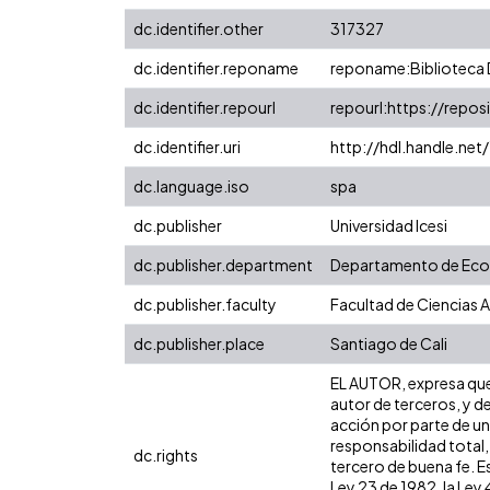
dc.identifier.other
317327
dc.identifier.reponame
reponame:Biblioteca D
dc.identifier.repourl
repourl:https://reposi
dc.identifier.uri
http://hdl.handle.ne
dc.language.iso
spa
dc.publisher
Universidad Icesi
dc.publisher.department
Departamento de Ec
dc.publisher.faculty
Facultad de Ciencias 
dc.publisher.place
Santiago de Cali
EL AUTOR, expresa que 
autor de terceros, y de
acción por parte de un 
responsabilidad total,
dc.rights
tercero de buena fe. Es
Ley 23 de 1982, la Ley