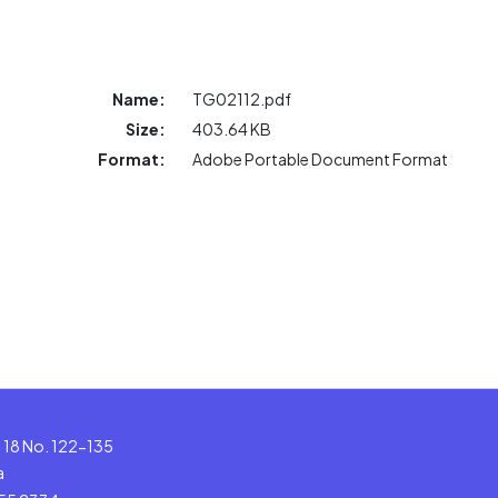
Name:
TG02112.pdf
Size:
403.64 KB
Format:
Adobe Portable Document Format
le 18 No. 122-135
a