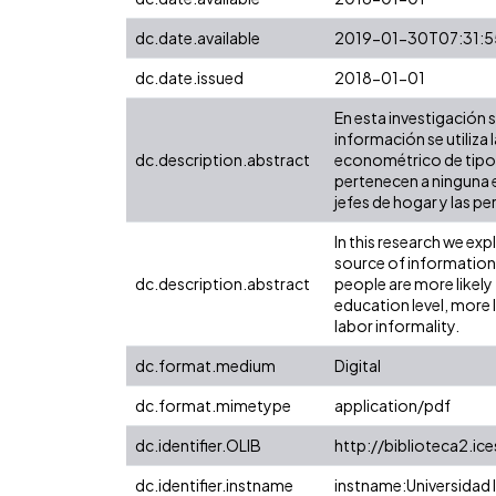
dc.date.available
2019-01-30T07:31:5
dc.date.issued
2018-01-01
En esta investigación 
información se utiliza
dc.description.abstract
econométrico de tipo 
pertenecen a ninguna e
jefes de hogar y las pe
In this research we exp
source of information
dc.description.abstract
people are more likely
education level, more 
labor informality.
dc.format.medium
Digital
dc.format.mimetype
application/pdf
dc.identifier.OLIB
http://biblioteca2.ic
dc.identifier.instname
instname:Universidad I