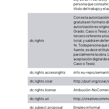
persona que consulte y
título del trabajo y el a
Con esta autorización 
gratuita en formato di
autorización es origina
Grado, Caso o Tesis), 
tercero referente a lo
dc.rights
total, y saldrá en def
fe. Toda persona que c
fuente, es decir el tít
parcialmente la obra. 
aceptación digital de 
Caso o Tesis).
dc.rights.accessrights
info:eu-repo/semant
dc.rights.coar
http://purl.org/coar
dc.rights.license
Atribución-NoComerci
dc.rights.uri
http://creativecomm
dc.subject.proposal
Empleo informal