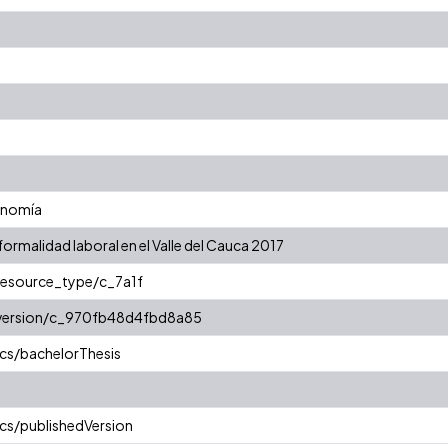
onomía
formalidad laboral en el Valle del Cauca 2017
/resource_type/c_7a1f
r/version/c_970fb48d4fbd8a85
cs/bachelorThesis
cs/publishedVersion