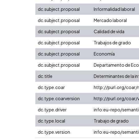
dc.subject.proposal
Informalidad laboral
dc.subject.proposal
Mercado laboral
dc.subject.proposal
Calidad de vida
dc.subject.proposal
Trabajos de grado
dc.subject.proposal
Economía
dc.subject.proposal
Departamento de Ec
dc.title
Determinantes de la in
dc.type.coar
http://purl.org/coar
dc.type.coarversion
http://purl.org/coa
dc.type.driver
info:eu-repo/semanti
dc.type.local
Trabajo de grado
dc.type.version
info:eu-repo/semanti