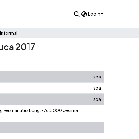
Log In
Determinantes de la informalidad laboral en el Valle del Cauca 2017
auca 2017
spa
spa
spa
degrees minutes Long: -76.5000 decimal