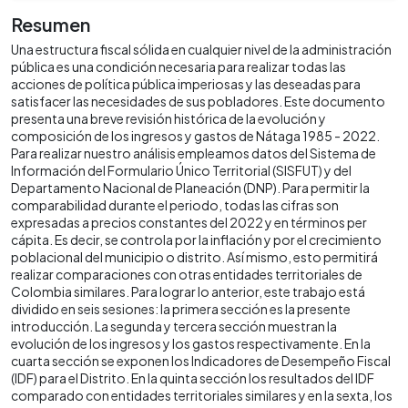
Resumen
Una estructura fiscal sólida en cualquier nivel de la administración
pública es una condición necesaria para realizar todas las
acciones de política pública imperiosas y las deseadas para
satisfacer las necesidades de sus pobladores. Este documento
presenta una breve revisión histórica de la evolución y
composición de los ingresos y gastos de Nátaga 1985 - 2022.
Para realizar nuestro análisis empleamos datos del Sistema de
Información del Formulario Único Territorial (SISFUT) y del
Departamento Nacional de Planeación (DNP). Para permitir la
comparabilidad durante el periodo, todas las cifras son
expresadas a precios constantes del 2022 y en términos per
cápita. Es decir, se controla por la inflación y por el crecimiento
poblacional del municipio o distrito. Así mismo, esto permitirá
realizar comparaciones con otras entidades territoriales de
Colombia similares. Para lograr lo anterior, este trabajo está
dividido en seis sesiones: la primera sección es la presente
introducción. La segunda y tercera sección muestran la
evolución de los ingresos y los gastos respectivamente. En la
cuarta sección se exponen los Indicadores de Desempeño Fiscal
(IDF) para el Distrito. En la quinta sección los resultados del IDF
comparado con entidades territoriales similares y en la sexta, los