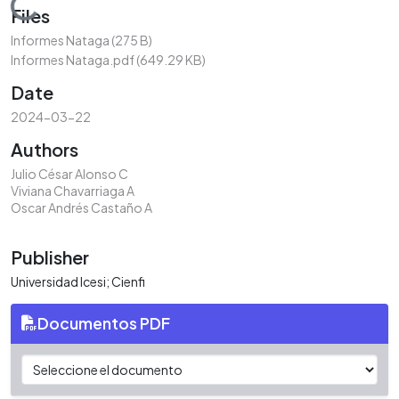
Loading...
Files
Informes Nataga
(275 B)
Informes Nataga.pdf
(649.29 KB)
Date
2024-03-22
Authors
Julio César Alonso C
Viviana Chavarriaga A
Oscar Andrés Castaño A
Publisher
Universidad Icesi; Cienfi
Documentos PDF