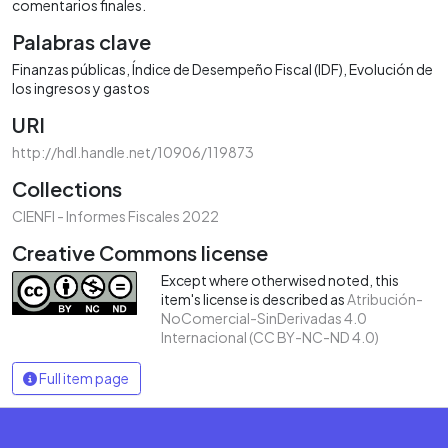
comentarios finales.
Palabras clave
Finanzas públicas
Índice de Desempeño Fiscal (IDF)
Evolución de
los ingresos y gastos
URI
http://hdl.handle.net/10906/119873
Collections
CIENFI - Informes Fiscales 2022
Creative Commons license
Except where otherwised noted, this
item's license is described as
Atribución-
NoComercial-SinDerivadas 4.0
Internacional (CC BY-NC-ND 4.0)
Full item page