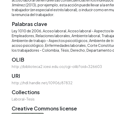
Jiménez (2013), por ejemplo, esta acción puede llevar a la enf
trabajador (en especial el estrés laboral), o inducir como en 
la renuncia del trabajador.
Palabras clave
Ley 1010 de 2006
Acoso laboral
Acoso laboral - Aspectos l
Empleadores
Relaciones laborales
Ambiente laboral
Trabaj
Ambiente de trabajo - Aspectos psicológicos
Ambiente de t
acoso psicológico
Enfermedades laborales
Corte Constitu
los trabajadores - Colombia
Tésis
Derecho
Departamento de
OLIB
http://biblioteca2.icesi.edu.co/cgi-olib?oid=326603
URI
http://hdl.handle.net/10906/87832
Collections
Laboral-Tesis
Creative Commons license