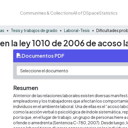
Communities & Collections
All of DSpace
Statistics
nas
Tesis y trabajos de grado
Laboral-Tesis
 en la ley 1010 de 2006 de acoso 
Documentos PDF
Resumen
Al interior de las relaciones laborales existen diversas manifes
empleadores y los trabajadores que afectan los comportamie
individuos en el ambiente laboral. Una de ellas es el “acoso labo
como la acción verbal o psicológica de índole sistemática, re
por la que, en el lugar de trabajo, un grupo de personas hiere a u
ofende o amedrenta (Sentencia C-780, 2007). Desde luego, l
acoso laboral tienen diversas consecuencias en los individuos