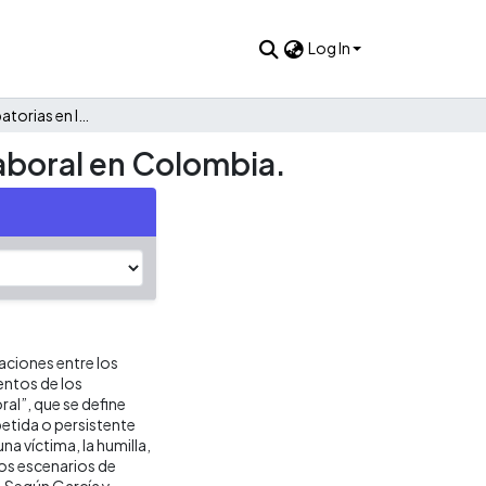
Log In
Dificultades probatorias en la ley 1010 de 2006 de acoso laboral en Colombia.
laboral en Colombia.
taciones entre los
ntos de los
ral”, que se define
petida o persistente
na víctima, la humilla,
os escenarios de
. Según García y