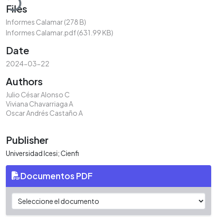
Files
Informes Calamar
(278 B)
Informes Calamar.pdf
(631.99 KB)
Date
2024-03-22
Authors
Julio César Alonso C
Viviana Chavarriaga A
Oscar Andrés Castaño A
Publisher
Universidad Icesi; Cienfi
Documentos PDF