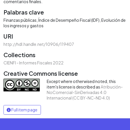
comentarios finales.
Palabras clave
Finanzas públicas
Índice de Desempeño Fiscal (IDF)
Evolución de
los ingresos y gastos
URI
http://hdl.handle.net/10906/119407
Collections
CIENFI - Informes Fiscales 2022
Creative Commons license
Except where otherwised noted, this
item's license is described as
Atribución-
NoComercial-SinDerivadas 4.0
Internacional (CC BY-NC-ND 4.0)
Full item page