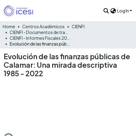
Log In
Home
Centros Académicos
CIENFI
CIENFI - Documentos de trabajos, técnicos y de divulgación
CIENFI - Informes Fiscales 2022
Evolución de las finanzas públicas de Calamar: Una mirada descriptiva 1985 - 2022
Evolución de las finanzas públicas de
Calamar: Una mirada descriptiva
1985 - 2022
ading...