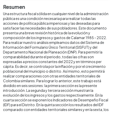
Resumen
Una estructura fiscal sólida en cualquier nivel de la administración
pública es una condición necesaria para realizar todas las
acciones de política pública imperiosas y las deseadas para
satisfacer las necesidades de sus pobladores. Este documento
presenta una breve revisión histórica de la evolución y
composición de los ingresos y gastos de Calamar 1985 - 2022.
Para realizar nuestro análisis empleamos datos del Sistema de
Información del Formulario Único Territorial (SISFUT) y del
Departamento Nacional de Planeación (DNP). Para permitir la
comparabilidad durante el periodo, todas las cifras son
expresadas a precios constantes del 2022 y en términos per
cápita. Es decir, se controla por la inflación y por el crecimiento
poblacional del municipio o distrito. Así mismo, esto permitirá
realizar comparaciones con otras entidades territoriales de
Colombia similares. Para lograr lo anterior, este trabajo está
dividido en seis sesiones: la primera sección es la presente
introducción. La segunda y tercera sección muestran la
evolución de los ingresos y los gastos respectivamente. En la
cuarta sección se exponen los Indicadores de Desempeño Fiscal
(IDF) para el Distrito. En la quinta sección los resultados del IDF
comparado con entidades territoriales similares y en la sexta, los