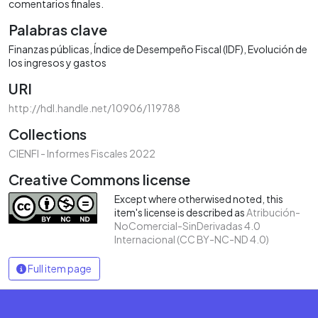
comentarios finales.
Palabras clave
Finanzas públicas
Índice de Desempeño Fiscal (IDF)
Evolución de
los ingresos y gastos
URI
http://hdl.handle.net/10906/119788
Collections
CIENFI - Informes Fiscales 2022
Creative Commons license
Except where otherwised noted, this
item's license is described as
Atribución-
NoComercial-SinDerivadas 4.0
Internacional (CC BY-NC-ND 4.0)
Full item page