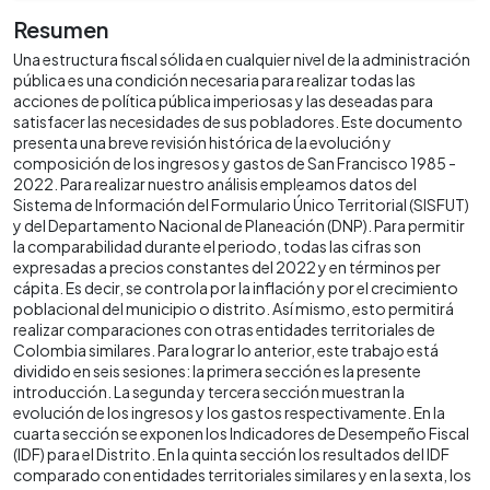
Resumen
Una estructura fiscal sólida en cualquier nivel de la administración
pública es una condición necesaria para realizar todas las
acciones de política pública imperiosas y las deseadas para
satisfacer las necesidades de sus pobladores. Este documento
presenta una breve revisión histórica de la evolución y
composición de los ingresos y gastos de San Francisco 1985 -
2022. Para realizar nuestro análisis empleamos datos del
Sistema de Información del Formulario Único Territorial (SISFUT)
y del Departamento Nacional de Planeación (DNP). Para permitir
la comparabilidad durante el periodo, todas las cifras son
expresadas a precios constantes del 2022 y en términos per
cápita. Es decir, se controla por la inflación y por el crecimiento
poblacional del municipio o distrito. Así mismo, esto permitirá
realizar comparaciones con otras entidades territoriales de
Colombia similares. Para lograr lo anterior, este trabajo está
dividido en seis sesiones: la primera sección es la presente
introducción. La segunda y tercera sección muestran la
evolución de los ingresos y los gastos respectivamente. En la
cuarta sección se exponen los Indicadores de Desempeño Fiscal
(IDF) para el Distrito. En la quinta sección los resultados del IDF
comparado con entidades territoriales similares y en la sexta, los