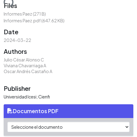
ding...
Files
Informes Paez
(271 B)
Informes Paez.pdf
(647.62 KB)
Date
2024-03-22
Authors
Julio César Alonso C
Viviana Chavarriaga A
Oscar Andrés Castaño A
Publisher
Universidad Icesi; Cienfi
Documentos PDF