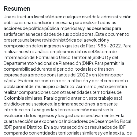
Resumen
Una estructura fiscal sólida en cualquier nivel de la administración
pública es una condición necesaria para realizar todas las
acciones de política pública imperiosas y las deseadas para
satisfacer las necesidades de sus pobladores. Este documento
presenta una breve revisión histórica de la evolución y
composición de los ingresos y gastos de Páez 1985 - 2022. Para
realizar nuestro análisis empleamos datos del Sistema de
Información del Formulario Único Territorial (SISFUT) y del
Departamento Nacional de Planeación (DNP). Para permitir la
comparabilidad durante el periodo, todas las cifras son
expresadas a precios constantes del 2022 y en términos per
cápita. Es decir, se controla por la inflación y por el crecimiento
poblacional del municipio o distrito. Así mismo, esto permitirá
realizar comparaciones con otras entidades territoriales de
Colombia similares. Para lograr lo anterior, este trabajo está
dividido en seis sesiones: la primera sección es la presente
introducción. La segunda y tercera sección muestran la
evolución de los ingresos y los gastos respectivamente. En la
cuarta sección se exponen los Indicadores de Desempeño Fiscal
(IDF) para el Distrito. En la quinta sección los resultados del IDF
comparado con entidades territoriales similares y en la sexta, los