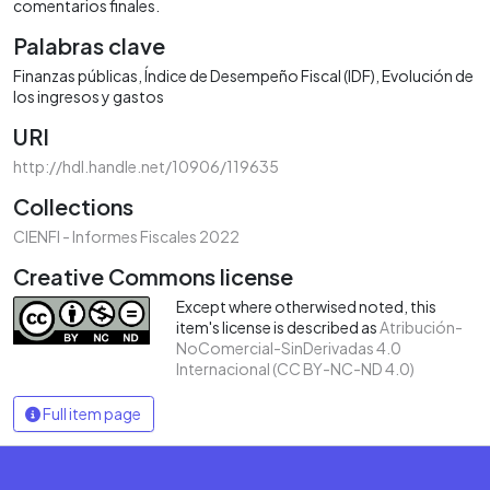
comentarios finales.
Palabras clave
Finanzas públicas
Índice de Desempeño Fiscal (IDF)
Evolución de
los ingresos y gastos
URI
http://hdl.handle.net/10906/119635
Collections
CIENFI - Informes Fiscales 2022
Creative Commons license
Except where otherwised noted, this
item's license is described as
Atribución-
NoComercial-SinDerivadas 4.0
Internacional (CC BY-NC-ND 4.0)
Full item page