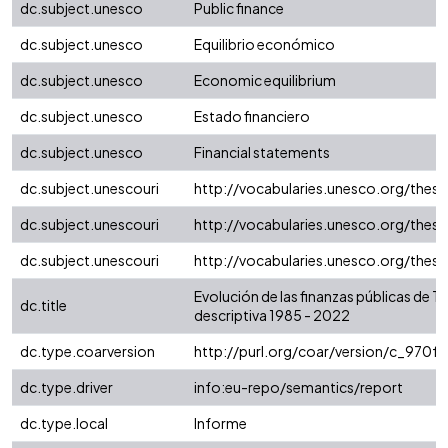
dc.subject.unesco
Public finance
dc.subject.unesco
Equilibrio económico
dc.subject.unesco
Economic equilibrium
dc.subject.unesco
Estado financiero
dc.subject.unesco
Financial statements
dc.subject.unescouri
http://vocabularies.unesco.org/the
dc.subject.unescouri
http://vocabularies.unesco.org/the
dc.subject.unescouri
http://vocabularies.unesco.org/thes
Evolución de las finanzas públicas de T
dc.title
descriptiva 1985 - 2022
dc.type.coarversion
http://purl.org/coar/version/c_970
dc.type.driver
info:eu-repo/semantics/report
dc.type.local
Informe