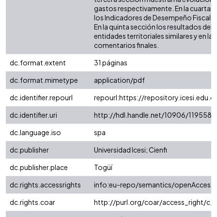
gastos respectivamente. En la cuarta 
los Indicadores de Desempeño Fiscal (IDF
En la quinta sección los resultados de
entidades territoriales similares y en la 
comentarios finales.
dc.format.extent
31 páginas
dc.format.mimetype
application/pdf
dc.identifier.repourl
repourl:https://repository.icesi.edu.c
dc.identifier.uri
http://hdl.handle.net/10906/119558
dc.language.iso
spa
dc.publisher
Universidad Icesi; Cienfi
dc.publisher.place
Togüí
dc.rights.accessrights
info:eu-repo/semantics/openAccess
dc.rights.coar
http://purl.org/coar/access_right/c