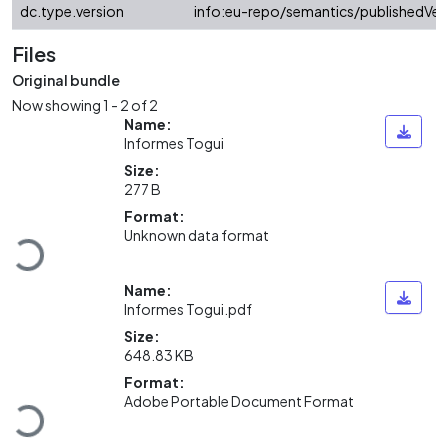
dc.type.version
info:eu-repo/semantics/publishedVer
Files
Original bundle
Now showing
1 - 2 of 2
Name:
Informes Togui
Size:
277 B
Loading...
Format:
Unknown data format
Name:
Informes Togui.pdf
Size:
648.83 KB
Loading...
Format:
Adobe Portable Document Format