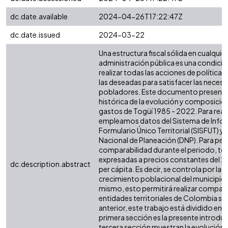
dc.date.available
2024-04-26T17:22:47Z
dc.date.issued
2024-03-22
Una estructura fiscal sólida en cualquier 
administración pública es una condició
realizar todas las acciones de política 
las deseadas para satisfacer las necesi
pobladores. Este documento presenta 
histórica de la evolución y composición
gastos de Togüí 1985 - 2022. Para reali
empleamos datos del Sistema de Infor
Formulario Único Territorial (SISFUT) 
Nacional de Planeación (DNP). Para perm
comparabilidad durante el periodo, tod
expresadas a precios constantes del 2
dc.description.abstract
per cápita. Es decir, se controla por la i
crecimiento poblacional del municipio o
mismo, esto permitirá realizar compar
entidades territoriales de Colombia simi
anterior, este trabajo está dividido en s
primera sección es la presente introdu
tercera sección muestran la evolución d