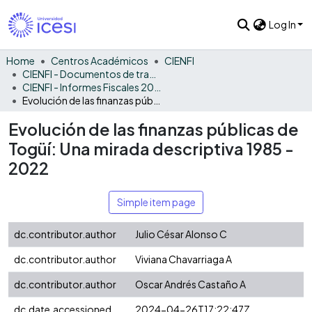
Log In
Home
Centros Académicos
CIENFI
CIENFI - Documentos de trabajos, técnicos y de divulgación
CIENFI - Informes Fiscales 2022
Evolución de las finanzas públicas de Togüí: Una mirada descriptiva 1985 - 2022
Evolución de las finanzas públicas de
Togüí: Una mirada descriptiva 1985 -
2022
Simple item page
dc.contributor.author
Julio César Alonso C
dc.contributor.author
Viviana Chavarriaga A
dc.contributor.author
Oscar Andrés Castaño A
dc.date.accessioned
2024-04-26T17:22:47Z