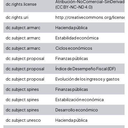
Atribución-NoComercial-SinDerivadas 
dc.rights.license
(CC BY-NC-ND 4.0)
dc.rights.uri
http://creativecommons.org/license
dc.subject.armarc
Hacienda pública
dc.subject.armarc
Estabilidad económica
dc.subject.armarc
Ciclos económicos
dc.subject.proposal
Finanzas públicas
dc.subject.proposal
Índice de Desempeño Fiscal (IDF)
dc.subject.proposal
Evolución de los ingresos y gastos
dc.subject.spines
Finanzas públicas
dc.subject.spines
Estabilización económica
dc.subject.spines
Desarrollo económico
dc.subject.unesco
Hacienda pública