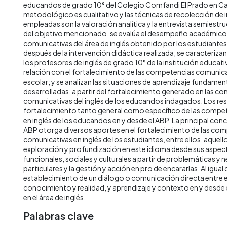
educandos de grado 10° del Colegio Comfandi El Prado en Cal
metodológico es cualitativo y las técnicas de recolección de
empleadas son la valoración analítica y la entrevista semiestru
del objetivo mencionado, se evalúa el desempeño académico
comunicativas del área de inglés obtenido por los estudiantes
después de la intervención didáctica realizada; se caracteriza
los profesores de inglés de grado 10° de la institución educat
relación con el fortalecimiento de las competencias comunic
escolar; y se analizan las situaciones de aprendizaje fundamen
desarrolladas, a partir del fortalecimiento generado en las c
comunicativas del inglés de los educandos indagados. Los res
fortalecimiento tanto general como específico de las compe
en inglés de los educandos en y desde el ABP. La principal conc
ABP otorga diversos aportes en el fortalecimiento de las co
comunicativas en inglés de los estudiantes, entre ellos, aquell
exploración y profundización en este idioma desde sus aspec
funcionales, sociales y culturales a partir de problemáticas y
particulares y la gestión y acción en pro de encararlas. Al igual 
establecimiento de un diálogo o comunicación directa entre 
conocimiento y realidad, y aprendizaje y contexto en y desde
en el área de inglés.
Palabras clave