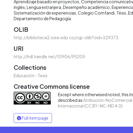
Aprendizaje basado en proyectos
Competencia comunicati
inglés
Lengua extranjera
Desempeño académico
Experienci
Sistematización de experiencias
Colegio Comfandi
Tésis
Ed
Departamento de Pedagogía
OLIB
http://biblioteca2.icesi.edu.co/cgi-olib?oid=329373
URI
http://hdl.handle.net/10906/95205
Collections
Educación - Tesis
Creative Commons license
Except where otherwised noted, this ite
described as
Atribución-NoComercial-
Internacional (CC BY-NC-ND 4.0)
Full item page