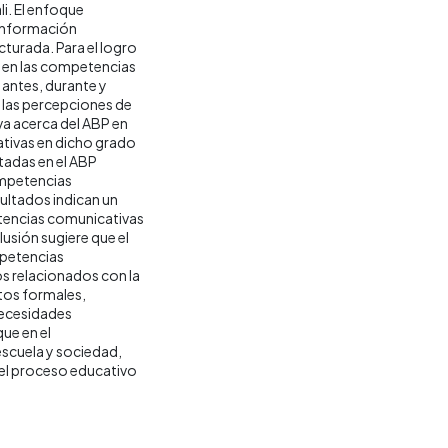
i. El enfoque
 información
cturada. Para el logro
 en las competencias
 antes, durante y
n las percepciones de
iva acerca del ABP en
ativas en dicho grado
tadas en el ABP
ompetencias
ultados indican un
tencias comunicativas
lusión sugiere que el
mpetencias
os relacionados con la
tos formales,
 necesidades
que en el
escuela y sociedad,
 el proceso educativo