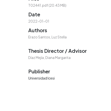
Loading...
T02441.pdf
(20.43 MB)
Date
2022-01-01
Authors
Erazo Santos, Luz Stella
Thesis Director / Advisor
Díaz Mejía, Diana Margarita
Publisher
Universidad Icesi