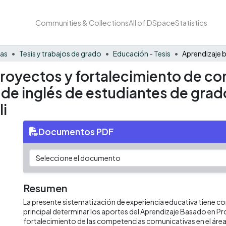
Communities & Collections
All of DSpace
Statistics
nas
Tesis y trabajos de grado
Educación - Tesis
royectos y fortalecimiento de c
 de inglés de estudiantes de grad
li
Documentos PDF
Resumen
La presente sistematización de experiencia educativa tiene 
principal determinar los aportes del Aprendizaje Basado en Pr
fortalecimiento de las competencias comunicativas en el área 