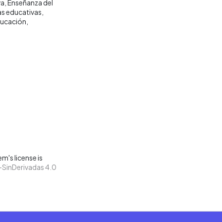
va
Enseñanza del
as educativas
ucación
m's license is
SinDerivadas 4.0