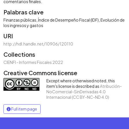
comentarios finales.
Palabras clave
Finanzas públicas
Índice de Desempeño Fiscal (IDF)
Evolución de
los ingresos y gastos
URI
http://hdl.handle.net/10906/120110
Collections
CIENFI - Informes Fiscales 2022
Creative Commons license
Except where otherwised noted, this
item's license is described as
Atribución-
NoComercial-SinDerivadas 4.0
Internacional (CC BY-NC-ND 4.0)
Full item page