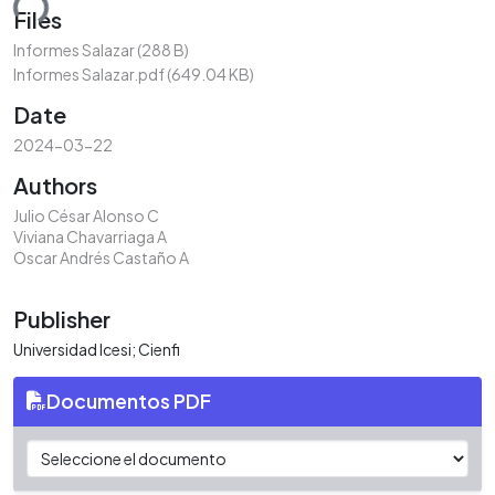
ding...
Files
Informes Salazar
(288 B)
Informes Salazar.pdf
(649.04 KB)
Date
2024-03-22
Authors
Julio César Alonso C
Viviana Chavarriaga A
Oscar Andrés Castaño A
Publisher
Universidad Icesi; Cienfi
Documentos PDF