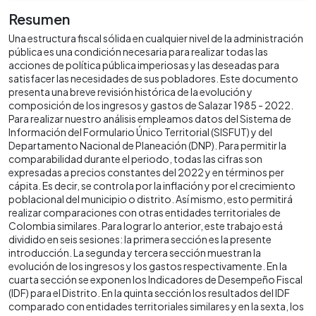
Resumen
Una estructura fiscal sólida en cualquier nivel de la administración
pública es una condición necesaria para realizar todas las
acciones de política pública imperiosas y las deseadas para
satisfacer las necesidades de sus pobladores. Este documento
presenta una breve revisión histórica de la evolución y
composición de los ingresos y gastos de Salazar 1985 - 2022.
Para realizar nuestro análisis empleamos datos del Sistema de
Información del Formulario Único Territorial (SISFUT) y del
Departamento Nacional de Planeación (DNP). Para permitir la
comparabilidad durante el periodo, todas las cifras son
expresadas a precios constantes del 2022 y en términos per
cápita. Es decir, se controla por la inflación y por el crecimiento
poblacional del municipio o distrito. Así mismo, esto permitirá
realizar comparaciones con otras entidades territoriales de
Colombia similares. Para lograr lo anterior, este trabajo está
dividido en seis sesiones: la primera sección es la presente
introducción. La segunda y tercera sección muestran la
evolución de los ingresos y los gastos respectivamente. En la
cuarta sección se exponen los Indicadores de Desempeño Fiscal
(IDF) para el Distrito. En la quinta sección los resultados del IDF
comparado con entidades territoriales similares y en la sexta, los