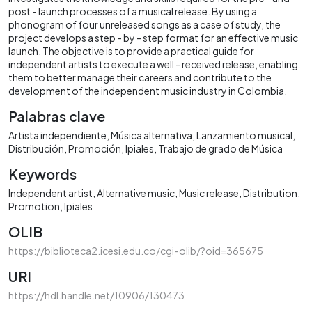
post - launch processes of a musical release. By using a
phonogram of four unreleased songs as a case of study, the
project develops a step - by - step format for an effective music
launch. The objective is to provide a practical guide for
independent artists to execute a well - received release, enabling
them to better manage their careers and contribute to the
development of the independent music industry in Colombia.
Palabras clave
Artista independiente
Música alternativa
Lanzamiento musical
Distribución
Promoción
Ipiales
Trabajo de grado de Música
Keywords
Independent artist
Alternative music
Music release
Distribution
Promotion
Ipiales
OLIB
https://biblioteca2.icesi.edu.co/cgi-olib/?oid=365675
URI
https://hdl.handle.net/10906/130473