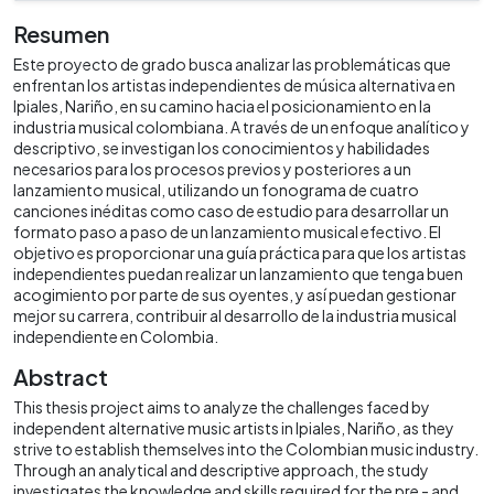
Resumen
Este proyecto de grado busca analizar las problemáticas que
enfrentan los artistas independientes de música alternativa en
Ipiales, Nariño, en su camino hacia el posicionamiento en la
industria musical colombiana. A través de un enfoque analítico y
descriptivo, se investigan los conocimientos y habilidades
necesarios para los procesos previos y posteriores a un
lanzamiento musical, utilizando un fonograma de cuatro
canciones inéditas como caso de estudio para desarrollar un
formato paso a paso de un lanzamiento musical efectivo. El
objetivo es proporcionar una guía práctica para que los artistas
independientes puedan realizar un lanzamiento que tenga buen
acogimiento por parte de sus oyentes, y así puedan gestionar
mejor su carrera, contribuir al desarrollo de la industria musical
independiente en Colombia.
Abstract
This thesis project aims to analyze the challenges faced by
independent alternative music artists in Ipiales, Nariño, as they
strive to establish themselves into the Colombian music industry.
Through an analytical and descriptive approach, the study
investigates the knowledge and skills required for the pre - and