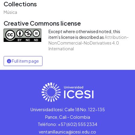
Collections
Música
Creative Commons license
Except where otherwised noted, this
item's license is described as
Attribution-
NonCommercial-NoDerivatives 4.0
International
Full item page
Universidad Icesi: Calle 18 No. 122-135
Pance, Cali - Colombia
Teléfono: +57 (602) 555 2334
ventanillaunica@icesi.edu.co