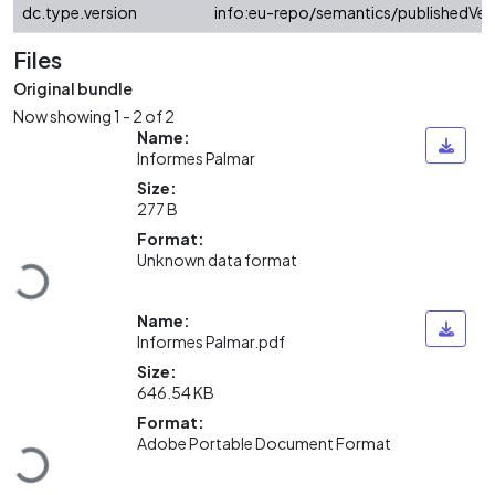
dc.type.version
info:eu-repo/semantics/publishedVer
Files
Original bundle
Now showing
1 - 2 of 2
Name:
Informes Palmar
Size:
277 B
Loading...
Format:
Unknown data format
Name:
Informes Palmar.pdf
Size:
646.54 KB
Loading...
Format:
Adobe Portable Document Format