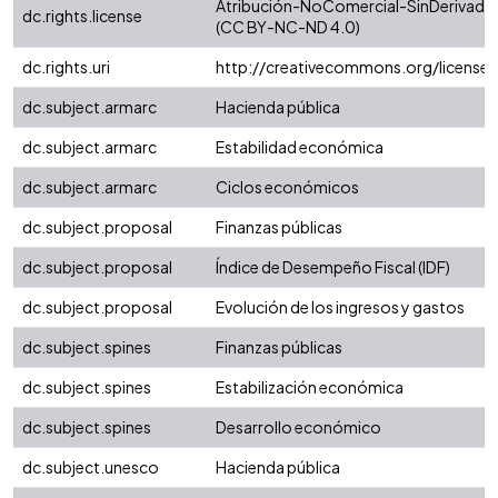
Atribución-NoComercial-SinDerivadas 
dc.rights.license
(CC BY-NC-ND 4.0)
dc.rights.uri
http://creativecommons.org/license
dc.subject.armarc
Hacienda pública
dc.subject.armarc
Estabilidad económica
dc.subject.armarc
Ciclos económicos
dc.subject.proposal
Finanzas públicas
dc.subject.proposal
Índice de Desempeño Fiscal (IDF)
dc.subject.proposal
Evolución de los ingresos y gastos
dc.subject.spines
Finanzas públicas
dc.subject.spines
Estabilización económica
dc.subject.spines
Desarrollo económico
dc.subject.unesco
Hacienda pública