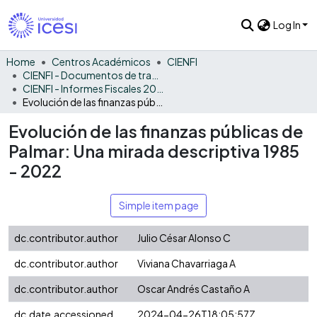
Log In
Home
Centros Académicos
CIENFI
CIENFI - Documentos de trabajos, técnicos y de divulgación
CIENFI - Informes Fiscales 2022
Evolución de las finanzas públicas de Palmar: Una mirada descriptiva 1985 - 2022
Evolución de las finanzas públicas de
Palmar: Una mirada descriptiva 1985
- 2022
Simple item page
dc.contributor.author
Julio César Alonso C
dc.contributor.author
Viviana Chavarriaga A
dc.contributor.author
Oscar Andrés Castaño A
dc.date.accessioned
2024-04-26T18:05:57Z