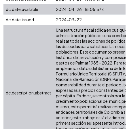
dc.date.available
2024-04-26T18:05:57Z
dc.date.issued
2024-03-22
Una estructura fiscal sólida en cualquier 
administración pública es una condició
realizar todas las acciones de política 
las deseadas para satisfacer las necesi
pobladores. Este documento presenta 
histórica de la evolución y composición
gastos de Palmar 1985 - 2022. Para real
empleamos datos del Sistema de Infor
Formulario Único Territorial (SISFUT) 
Nacional de Planeación (DNP). Para perm
comparabilidad durante el periodo, tod
expresadas a precios constantes del 2
dc.description.abstract
per cápita. Es decir, se controla por la i
crecimiento poblacional del municipio o
mismo, esto permitirá realizar compar
entidades territoriales de Colombia simi
anterior, este trabajo está dividido en s
primera sección es la presente introdu
tercera sección muestran la evolución d