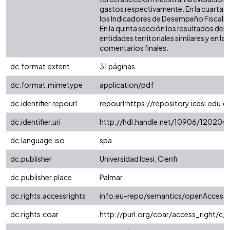
gastos respectivamente. En la cuarta 
los Indicadores de Desempeño Fiscal (IDF
En la quinta sección los resultados de
entidades territoriales similares y en la 
comentarios finales.
dc.format.extent
31 páginas
dc.format.mimetype
application/pdf
dc.identifier.repourl
repourl:https://repository.icesi.edu.c
dc.identifier.uri
http://hdl.handle.net/10906/120204
dc.language.iso
spa
dc.publisher
Universidad Icesi; Cienfi
dc.publisher.place
Palmar
dc.rights.accessrights
info:eu-repo/semantics/openAccess
dc.rights.coar
http://purl.org/coar/access_right/c