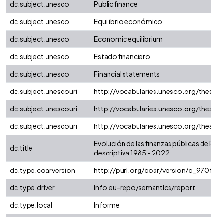
dc.subject.unesco
Public finance
dc.subject.unesco
Equilibrio económico
dc.subject.unesco
Economic equilibrium
dc.subject.unesco
Estado financiero
dc.subject.unesco
Financial statements
dc.subject.unescouri
http://vocabularies.unesco.org/the
dc.subject.unescouri
http://vocabularies.unesco.org/the
dc.subject.unescouri
http://vocabularies.unesco.org/the
Evolución de las finanzas públicas de P
dc.title
descriptiva 1985 - 2022
dc.type.coarversion
http://purl.org/coar/version/c_970
dc.type.driver
info:eu-repo/semantics/report
dc.type.local
Informe