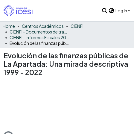
Log In
Home
Centros Académicos
CIENFI
CIENFI - Documentos de trabajos, técnicos y de divulgación
CIENFI - Informes Fiscales 2022
Evolución de las finanzas públicas de La Apartada: Una mirada descriptiva 1999 - 2022
Evolución de las finanzas públicas de
La Apartada: Una mirada descriptiva
1999 - 2022
ding...