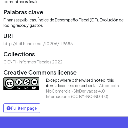
comentarios finales.
Palabras clave
Finanzas públicas
Índice de Desempeño Fiscal (IDF)
Evolución de
los ingresos y gastos
URI
http://hdl.handle.net/10906/119688
Collections
CIENFI - Informes Fiscales 2022
Creative Commons license
Except where otherwised noted, this
item's license is described as
Atribución-
NoComercial-SinDerivadas 4.0
Internacional (CC BY-NC-ND 4.0)
Full item page