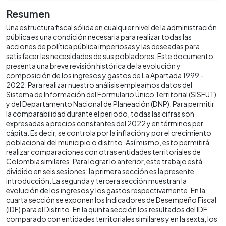
Resumen
Una estructura fiscal sólida en cualquier nivel de la administración
pública es una condición necesaria para realizar todas las
acciones de política pública imperiosas y las deseadas para
satisfacer las necesidades de sus pobladores. Este documento
presenta una breve revisión histórica de la evolución y
composición de los ingresos y gastos de La Apartada 1999 -
2022. Para realizar nuestro análisis empleamos datos del
Sistema de Información del Formulario Único Territorial (SISFUT)
y del Departamento Nacional de Planeación (DNP). Para permitir
la comparabilidad durante el periodo, todas las cifras son
expresadas a precios constantes del 2022 y en términos per
cápita. Es decir, se controla por la inflación y por el crecimiento
poblacional del municipio o distrito. Así mismo, esto permitirá
realizar comparaciones con otras entidades territoriales de
Colombia similares. Para lograr lo anterior, este trabajo está
dividido en seis sesiones: la primera sección es la presente
introducción. La segunda y tercera sección muestran la
evolución de los ingresos y los gastos respectivamente. En la
cuarta sección se exponen los Indicadores de Desempeño Fiscal
(IDF) para el Distrito. En la quinta sección los resultados del IDF
comparado con entidades territoriales similares y en la sexta, los