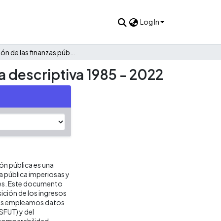
Log In
Evolución de las finanzas públicas de Rionegro: Una mirada descriptiva 1985 - 2022
a descriptiva 1985 - 2022
ión pública es una
ca pública imperiosas y
res. Este documento
ición de los ingresos
isis empleamos datos
SFUT) y del
 comparabilidad