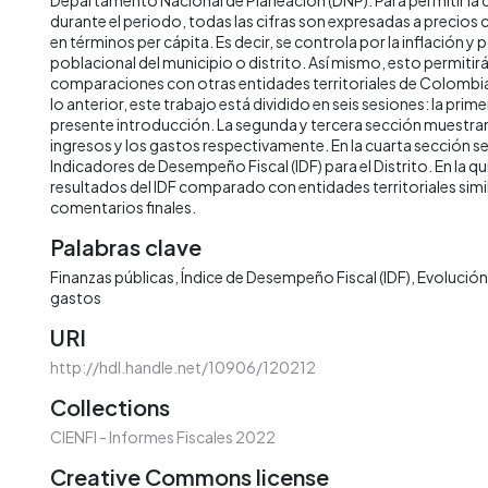
durante el periodo, todas las cifras son expresadas a precios
en términos per cápita. Es decir, se controla por la inflación y 
poblacional del municipio o distrito. Así mismo, esto permitirá 
comparaciones con otras entidades territoriales de Colombia 
lo anterior, este trabajo está dividido en seis sesiones: la prime
presente introducción. La segunda y tercera sección muestran 
ingresos y los gastos respectivamente. En la cuarta sección s
Indicadores de Desempeño Fiscal (IDF) para el Distrito. En la qu
resultados del IDF comparado con entidades territoriales simila
comentarios finales.
Palabras clave
Finanzas públicas
Índice de Desempeño Fiscal (IDF)
Evolución 
gastos
URI
http://hdl.handle.net/10906/120212
Collections
CIENFI - Informes Fiscales 2022
Creative Commons license