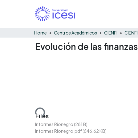
Home
Centros Académicos
CIENFI
Evolución de las finanza
Loading...
Files
Informes Rionegro
(281 B)
Informes Rionegro.pdf
(646.62 KB)