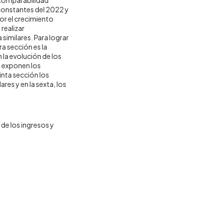
 constantes del 2022 y
por el crecimiento
realizar
similares. Para lograr
ra sección es la
la evolución de los
e exponen los
inta sección los
res y en la sexta, los
de los ingresos y