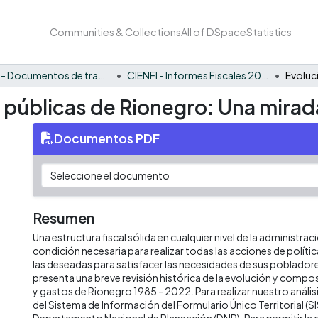
Communities & Collections
All of DSpace
Statistics
CIENFI - Documentos de trabajos, técnicos y de divulgación
CIENFI - Informes Fiscales 2022
s públicas de Rionegro: Una mirad
Documentos PDF
Resumen
Una estructura fiscal sólida en cualquier nivel de la administrac
condición necesaria para realizar todas las acciones de políti
las deseadas para satisfacer las necesidades de sus poblado
presenta una breve revisión histórica de la evolución y compos
y gastos de Rionegro 1985 - 2022. Para realizar nuestro anál
del Sistema de Información del Formulario Único Territorial (SI
Departamento Nacional de Planeación (DNP). Para permitir la