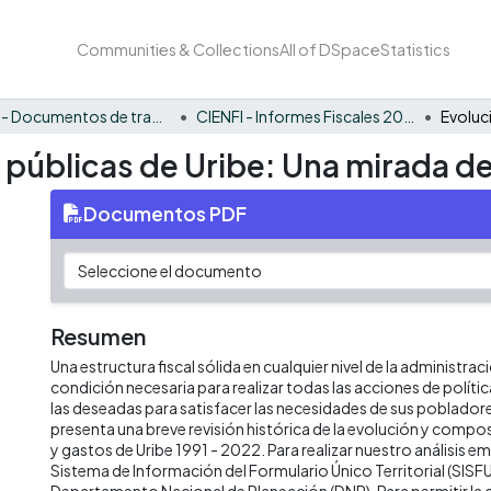
Communities & Collections
All of DSpace
Statistics
CIENFI - Documentos de trabajos, técnicos y de divulgación
CIENFI - Informes Fiscales 2022
 públicas de Uribe: Una mirada de
Documentos PDF
Resumen
Una estructura fiscal sólida en cualquier nivel de la administrac
condición necesaria para realizar todas las acciones de políti
las deseadas para satisfacer las necesidades de sus poblado
presenta una breve revisión histórica de la evolución y compos
y gastos de Uribe 1991 - 2022. Para realizar nuestro análisis 
Sistema de Información del Formulario Único Territorial (SISFU
Departamento Nacional de Planeación (DNP). Para permitir la