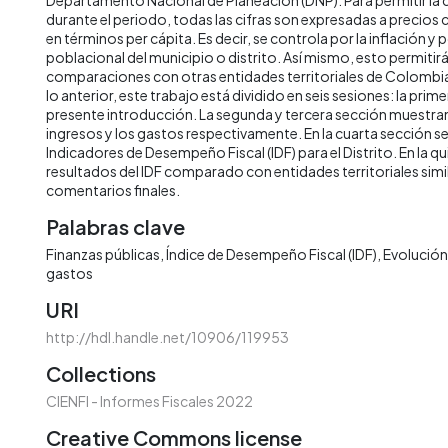
durante el periodo, todas las cifras son expresadas a precios
en términos per cápita. Es decir, se controla por la inflación y 
poblacional del municipio o distrito. Así mismo, esto permitirá 
comparaciones con otras entidades territoriales de Colombia 
lo anterior, este trabajo está dividido en seis sesiones: la prime
presente introducción. La segunda y tercera sección muestran 
ingresos y los gastos respectivamente. En la cuarta sección s
Indicadores de Desempeño Fiscal (IDF) para el Distrito. En la qu
resultados del IDF comparado con entidades territoriales simila
comentarios finales.
Palabras clave
Finanzas públicas
Índice de Desempeño Fiscal (IDF)
Evolución 
gastos
URI
http://hdl.handle.net/10906/119953
Collections
CIENFI - Informes Fiscales 2022
Creative Commons license