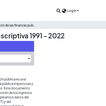
Log In
Evolución de las finanzas públicas de Uribe: Una mirada descriptiva 1991 - 2022
scriptiva 1991 - 2022
ión pública es una
ca pública imperiosas y
res. Este documento
ición de los ingresos
empleamos datos del
T) y del
 comparabilidad