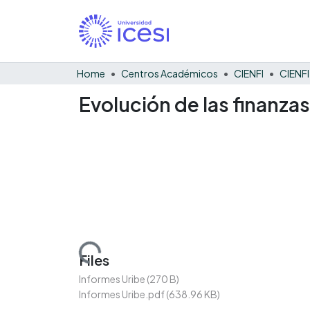
Home
Centros Académicos
CIENFI
Evolución de las finanzas
Loading...
Files
Informes Uribe
(270 B)
Informes Uribe.pdf
(638.96 KB)