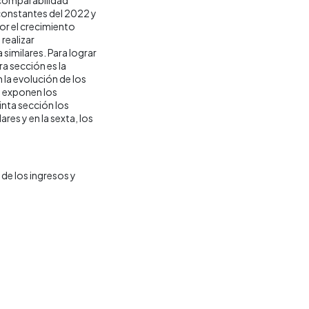
 constantes del 2022 y
por el crecimiento
realizar
similares. Para lograr
ra sección es la
la evolución de los
e exponen los
inta sección los
res y en la sexta, los
de los ingresos y