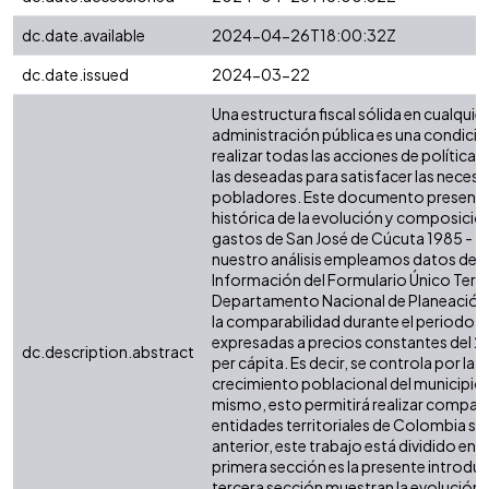
dc.date.available
2024-04-26T18:00:32Z
dc.date.issued
2024-03-22
Una estructura fiscal sólida en cualquier 
administración pública es una condició
realizar todas las acciones de política 
las deseadas para satisfacer las necesi
pobladores. Este documento presenta 
histórica de la evolución y composición
gastos de San José de Cúcuta 1985 - 20
nuestro análisis empleamos datos del 
Información del Formulario Único Territo
Departamento Nacional de Planeación (
la comparabilidad durante el periodo, t
expresadas a precios constantes del 2
dc.description.abstract
per cápita. Es decir, se controla por la i
crecimiento poblacional del municipio o
mismo, esto permitirá realizar compar
entidades territoriales de Colombia simi
anterior, este trabajo está dividido en s
primera sección es la presente introdu
tercera sección muestran la evolución d