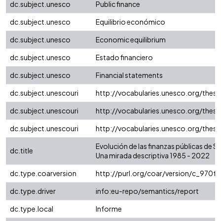
dc.subject.unesco
Public finance
dc.subject.unesco
Equilibrio económico
dc.subject.unesco
Economic equilibrium
dc.subject.unesco
Estado financiero
dc.subject.unesco
Financial statements
dc.subject.unescouri
http://vocabularies.unesco.org/the
dc.subject.unescouri
http://vocabularies.unesco.org/the
dc.subject.unescouri
http://vocabularies.unesco.org/thes
Evolución de las finanzas públicas de S
dc.title
Una mirada descriptiva 1985 - 2022
dc.type.coarversion
http://purl.org/coar/version/c_970
dc.type.driver
info:eu-repo/semantics/report
dc.type.local
Informe