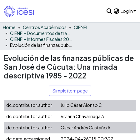
Log In
Home
Centros Académicos
CIENFI
CIENFI - Documentos de trabajos, técnicos y de divulgación
CIENFI - Informes Fiscales 2022
Evolución de las finanzas públicas de San José de Cúcuta: Una mirada descriptiva 1985 - 2022
Evolución de las finanzas públicas de
San José de Cúcuta: Una mirada
descriptiva 1985 - 2022
Simple item page
dc.contributor.author
Julio César Alonso C
dc.contributor.author
Viviana Chavarriaga A
dc.contributor.author
Oscar Andrés Castaño A
dc.date.accessioned
2024-04-26T18:00:32Z