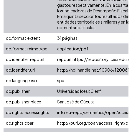
gastos respectivamente. En la cuarta 
los Indicadores de Desempeño Fiscal (IDF
En la quinta sección los resultados de
entidades territoriales similares y en la 
comentarios finales.
dc.format.extent
31 páginas
dc.format.mimetype
application/pdf
dc.identifier.repourl
repourl:https://repository.icesi.edu.c
dc.identifier.uri
http://hdl.handle.net/10906/120081
dc.language.iso
spa
dc.publisher
Universidad Icesi; Cienfi
dc.publisher.place
San José de Cúcuta
dc.rights.accessrights
info:eu-repo/semantics/openAccess
dc.rights.coar
http://purl.org/coar/access_right/c_