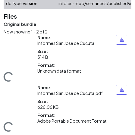
dc.type.version
info:eu-repo/semantics/publishedVer
Files
Original bundle
Now showing
1 - 2 of 2
Name:
Informes San Jose de Cucuta
Size:
314 B
Format:
Unknown data format
Loading...
Name:
Informes San Jose de Cucuta.pdf
Size:
626.06 KB
Format:
Adobe Portable Document Format
Loading...