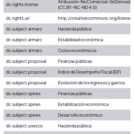
Atribución-NoComercial-SinDerivadas 
dc.rights.license
(CC BY-NC-ND 4.0)
dc.rights.uri
http://creativecommons.org/license
dc.subject.armarc
Hacienda pública
dc.subject.armarc
Estabilidad económica
dc.subject.armarc
Ciclos económicos
dc.subject.proposal
Finanzas públicas
dc.subject.proposal
Índice de Desempeño Fiscal (IDF)
dc.subject.proposal
Evolución de los ingresos y gastos
dc.subject.spines
Finanzas públicas
dc.subject.spines
Estabilización económica
dc.subject.spines
Desarrollo económico
dc.subject.unesco
Hacienda pública