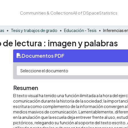
Communities & Collections
All of DSpace
Statistics
nas
Tesis y trabajos de grado
Educación - Tesis
 de lectura : imagen y palabras
Documentos PDF
Resumen
El texto visual ha tenido una función ilimitada a la hora del ejerc
comunicación durante la historia de la sociedad; la importancia
escritura como complemento de la información convergen a la 
medios masivos de comunicación. Lamentablemente, diferent
en la anulación que la escuela deja entrever frente al uso, estud
pictóricos, relegando su función al soporte del texto escrito. As
utilizado por todas las culturas en todos los procesos comuni