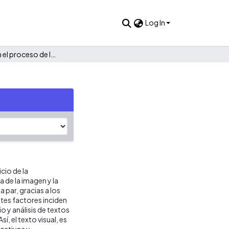
Log In
Inferencias en el proceso de lectura : imagen y palabras
icio de la
 de la imagen y la
par, gracias a los
es factores inciden
io y análisis de textos
í, el texto visual, es
cativos y