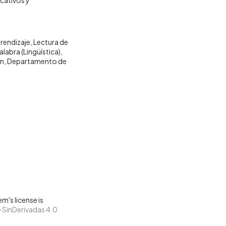
prendizaje
Lectura de
alabra (Lingüística)
ón
Departamento de
m's license is
SinDerivadas 4.0