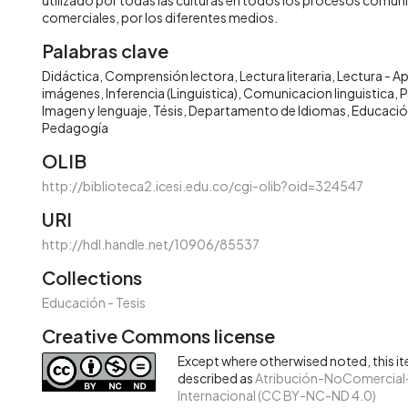
comerciales, por los diferentes medios.
Palabras clave
Didáctica
Comprensión lectora
Lectura literaria
Lectura - A
imágenes
Inferencia (Linguistica)
Comunicacion linguistica
P
Imagen y lenguaje
Tésis
Departamento de Idiomas
Educaci
Pedagogía
OLIB
http://biblioteca2.icesi.edu.co/cgi-olib?oid=324547
URI
http://hdl.handle.net/10906/85537
Collections
Educación - Tesis
Creative Commons license
Except where otherwised noted, this ite
described as
Atribución-NoComercial-
Internacional (CC BY-NC-ND 4.0)