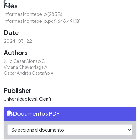
Loading...
Files
Informes Montebello
(285 B)
Informes Montebello.pdf
(648.49 KB)
Date
2024-03-22
Authors
Julio César Alonso C
Viviana Chavarriaga A
Oscar Andrés Castaño A
Publisher
Universidad Icesi; Cienfi
Documentos PDF