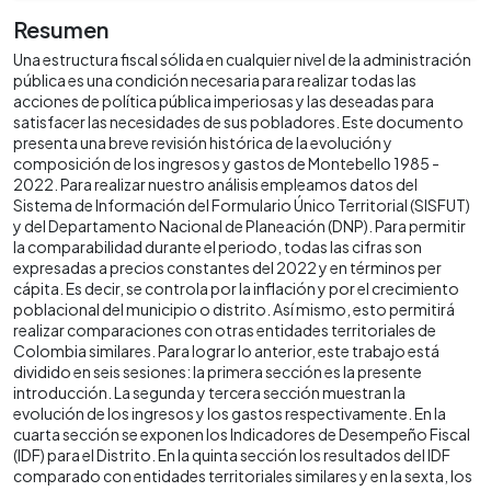
Resumen
Una estructura fiscal sólida en cualquier nivel de la administración
pública es una condición necesaria para realizar todas las
acciones de política pública imperiosas y las deseadas para
satisfacer las necesidades de sus pobladores. Este documento
presenta una breve revisión histórica de la evolución y
composición de los ingresos y gastos de Montebello 1985 -
2022. Para realizar nuestro análisis empleamos datos del
Sistema de Información del Formulario Único Territorial (SISFUT)
y del Departamento Nacional de Planeación (DNP). Para permitir
la comparabilidad durante el periodo, todas las cifras son
expresadas a precios constantes del 2022 y en términos per
cápita. Es decir, se controla por la inflación y por el crecimiento
poblacional del municipio o distrito. Así mismo, esto permitirá
realizar comparaciones con otras entidades territoriales de
Colombia similares. Para lograr lo anterior, este trabajo está
dividido en seis sesiones: la primera sección es la presente
introducción. La segunda y tercera sección muestran la
evolución de los ingresos y los gastos respectivamente. En la
cuarta sección se exponen los Indicadores de Desempeño Fiscal
(IDF) para el Distrito. En la quinta sección los resultados del IDF
comparado con entidades territoriales similares y en la sexta, los