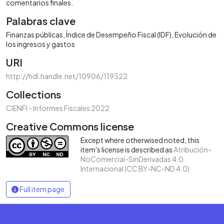
comentarios finales.
Palabras clave
Finanzas públicas
Índice de Desempeño Fiscal (IDF)
Evolución de
los ingresos y gastos
URI
http://hdl.handle.net/10906/119322
Collections
CIENFI - Informes Fiscales 2022
Creative Commons license
Except where otherwised noted, this
item's license is described as
Atribución-
NoComercial-SinDerivadas 4.0
Internacional (CC BY-NC-ND 4.0)
Full item page