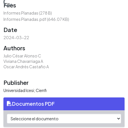
Loading...
Files
Informes Planadas
(278 B)
Informes Planadas.pdf
(646.07 KB)
Date
2024-03-22
Authors
Julio César Alonso C
Viviana Chavarriaga A
Oscar Andrés Castaño A
Publisher
Universidad Icesi; Cienfi
Documentos PDF