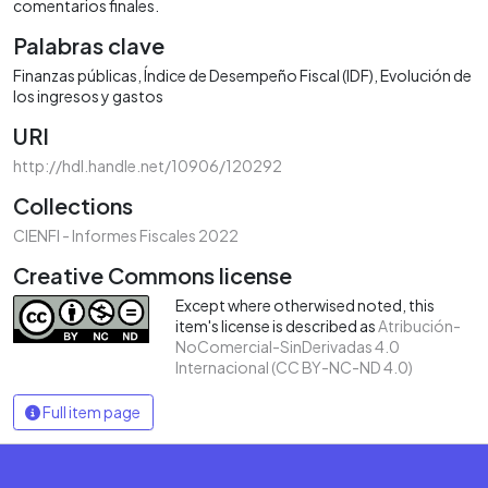
comentarios finales.
Palabras clave
Finanzas públicas
Índice de Desempeño Fiscal (IDF)
Evolución de
los ingresos y gastos
URI
http://hdl.handle.net/10906/120292
Collections
CIENFI - Informes Fiscales 2022
Creative Commons license
Except where otherwised noted, this
item's license is described as
Atribución-
NoComercial-SinDerivadas 4.0
Internacional (CC BY-NC-ND 4.0)
Full item page