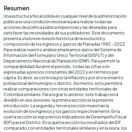
Resumen
Una estructura fiscal sólida en cualquier nivel de la administración
pública es una condición necesaria para realizar todas las
acciones de política pública imperiosas y las deseadas para
satisfacer las necesidades de sus pobladores. Este documento
presenta una breve revisión histórica de la evolución y
composición de los ingresos y gastos de Planadas 1985 - 2022.
Para realizar nuestro análisis empleamos datos del Sistema de
Información del Formulario Único Territorial (SISFUT) y del
Departamento Nacional de Planeación (DNP). Para permitir la
comparabilidad durante el periodo, todas las cifras son
expresadas a precios constantes del 2022 y en términos per
cápita. Es decir, se controla por la inflación y por el crecimiento
poblacional del municipio o distrito. Así mismo, esto permitirá
realizar comparaciones con otras entidades territoriales de
Colombia similares. Para lograr lo anterior, este trabajo está
dividido en seis sesiones: la primera sección es la presente
introducción. La segunda y tercera sección muestran la
evolución de los ingresos y los gastos respectivamente. En la
cuarta sección se exponen los Indicadores de Desempeño Fiscal
(IDF) para el Distrito. En la quinta sección los resultados del IDF
comparado con entidades territoriales similares y en la sexta, los