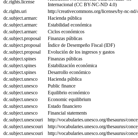
dc.rights.license
Internacional (CC BY-NC-ND 4.0)
dc.rights.uri
http://creativecommons.org/licenses/by-nc-nd/
dc.subject.armarc
Hacienda pública
dc.subject.armarc
Estabilidad económica
dc.subject.armarc
Ciclos económicos
dc.subject.proposal
Finanzas públicas
dc.subject.proposal
Índice de Desempeño Fiscal (IDF)
dc.subject.proposal
Evolución de los ingresos y gastos
dc.subject.spines
Finanzas públicas
dc.subject.spines
Estabilización económica
dc.subject.spines
Desarrollo económico
dc.subject.unesco
Hacienda pública
dc.subject.unesco
Public finance
dc.subject.unesco
Equilibrio económico
dc.subject.unesco
Economic equilibrium
dc.subject.unesco
Estado financiero
dc.subject.unesco
Financial statements
dc.subject.unescouri
http://vocabularies.unesco.org/thesaurus/conc
dc.subject.unescouri
http://vocabularies.unesco.org/thesaurus/conc
dc.subject.unescouri
http://vocabularies.unesco.org/thesaurus/conc