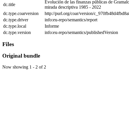
Evolución de las finanzas públicas de Gramal
dc.title
mirada descriptiva 1985 - 2022
dc.type.coarversion
http://purl.org/coar/version/c_970fb48d4fbd8
dc.type.driver
info:eu-repo/semantics/report
dc.type.local
Informe
dc.type.version
info:eu-repo/semantics/publishedVersion
Files
Original bundle
Now showing
1 - 2 of 2