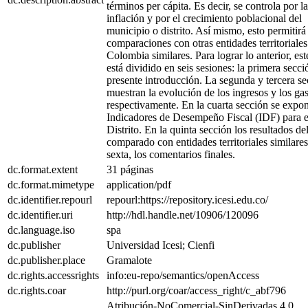
términos per cápita. Es decir, se controla por la
inflación y por el crecimiento poblacional del
municipio o distrito. Así mismo, esto permitirá 
comparaciones con otras entidades territoriales
Colombia similares. Para lograr lo anterior, est
está dividido en seis sesiones: la primera secci
presente introducción. La segunda y tercera s
muestran la evolución de los ingresos y los ga
respectivamente. En la cuarta sección se expo
Indicadores de Desempeño Fiscal (IDF) para e
Distrito. En la quinta sección los resultados d
comparado con entidades territoriales similares
sexta, los comentarios finales.
dc.format.extent
31 páginas
dc.format.mimetype
application/pdf
dc.identifier.repourl
repourl:https://repository.icesi.edu.co/
dc.identifier.uri
http://hdl.handle.net/10906/120096
dc.language.iso
spa
dc.publisher
Universidad Icesi; Cienfi
dc.publisher.place
Gramalote
dc.rights.accessrights
info:eu-repo/semantics/openAccess
dc.rights.coar
http://purl.org/coar/access_right/c_abf796
Atribución-NoComercial-SinDerivadas 4.0