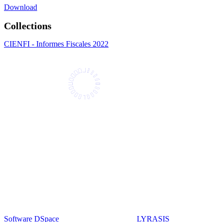
Download
Collections
CIENFI - Informes Fiscales 2022
Universidad Icesi: Calle 18 No. 122-135
Pance, Cali - Colombia
Teléfono: +57 (602) 555 2334
ventanillaunica@icesi.edu.co
Síguenos
La Universidad Icesi es una Institución de Educación Superior que
se encuentra sujeta a inspección y vigilancia por parte del Ministerio
de Educación Nacional.
Software DSpace
copyright © 2002-2026
LYRASIS