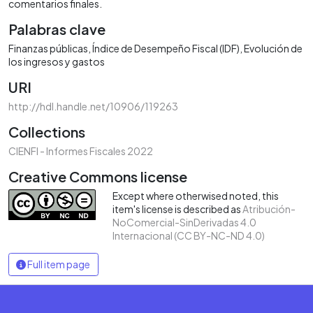
comentarios finales.
Palabras clave
Finanzas públicas
Índice de Desempeño Fiscal (IDF)
Evolución de
los ingresos y gastos
URI
http://hdl.handle.net/10906/119263
Collections
CIENFI - Informes Fiscales 2022
Creative Commons license
Except where otherwised noted, this
item's license is described as
Atribución-
NoComercial-SinDerivadas 4.0
Internacional (CC BY-NC-ND 4.0)
Full item page