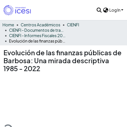
Log In
Home
Centros Académicos
CIENFI
CIENFI - Documentos de trabajos, técnicos y de divulgación
CIENFI - Informes Fiscales 2022
Evolución de las finanzas públicas de Barbosa: Una mirada descriptiva 1985 - 2022
Evolución de las finanzas públicas de
Barbosa: Una mirada descriptiva
1985 - 2022
Loading...