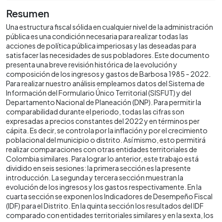
Resumen
Una estructura fiscal sólida en cualquier nivel de la administración
pública es una condición necesaria para realizar todas las
acciones de política pública imperiosas y las deseadas para
satisfacer las necesidades de sus pobladores. Este documento
presenta una breve revisión histórica de la evolución y
composición de los ingresos y gastos de Barbosa 1985 - 2022.
Para realizar nuestro análisis empleamos datos del Sistema de
Información del Formulario Único Territorial (SISFUT) y del
Departamento Nacional de Planeación (DNP). Para permitir la
comparabilidad durante el periodo, todas las cifras son
expresadas a precios constantes del 2022 y en términos per
cápita. Es decir, se controla por la inflación y por el crecimiento
poblacional del municipio o distrito. Así mismo, esto permitirá
realizar comparaciones con otras entidades territoriales de
Colombia similares. Para lograr lo anterior, este trabajo está
dividido en seis sesiones: la primera sección es la presente
introducción. La segunda y tercera sección muestran la
evolución de los ingresos y los gastos respectivamente. En la
cuarta sección se exponen los Indicadores de Desempeño Fiscal
(IDF) para el Distrito. En la quinta sección los resultados del IDF
comparado con entidades territoriales similares y en la sexta, los