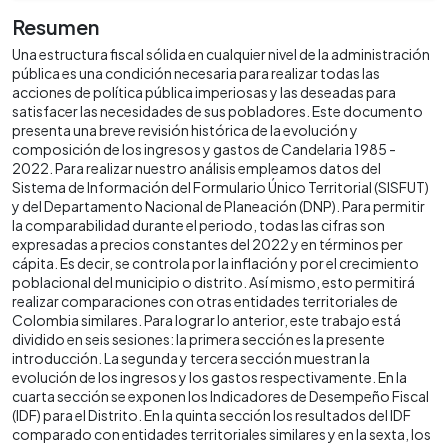
Resumen
Una estructura fiscal sólida en cualquier nivel de la administración
pública es una condición necesaria para realizar todas las
acciones de política pública imperiosas y las deseadas para
satisfacer las necesidades de sus pobladores. Este documento
presenta una breve revisión histórica de la evolución y
composición de los ingresos y gastos de Candelaria 1985 -
2022. Para realizar nuestro análisis empleamos datos del
Sistema de Información del Formulario Único Territorial (SISFUT)
y del Departamento Nacional de Planeación (DNP). Para permitir
la comparabilidad durante el periodo, todas las cifras son
expresadas a precios constantes del 2022 y en términos per
cápita. Es decir, se controla por la inflación y por el crecimiento
poblacional del municipio o distrito. Así mismo, esto permitirá
realizar comparaciones con otras entidades territoriales de
Colombia similares. Para lograr lo anterior, este trabajo está
dividido en seis sesiones: la primera sección es la presente
introducción. La segunda y tercera sección muestran la
evolución de los ingresos y los gastos respectivamente. En la
cuarta sección se exponen los Indicadores de Desempeño Fiscal
(IDF) para el Distrito. En la quinta sección los resultados del IDF
comparado con entidades territoriales similares y en la sexta, los