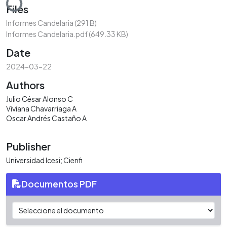
Files
Informes Candelaria
(291 B)
Informes Candelaria.pdf
(649.33 KB)
Date
2024-03-22
Authors
Julio César Alonso C
Viviana Chavarriaga A
Oscar Andrés Castaño A
Publisher
Universidad Icesi; Cienfi
Documentos PDF