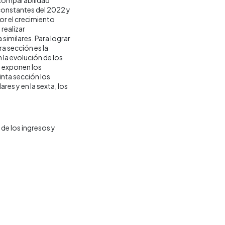
 constantes del 2022 y
por el crecimiento
realizar
similares. Para lograr
ra sección es la
la evolución de los
e exponen los
inta sección los
res y en la sexta, los
de los ingresos y