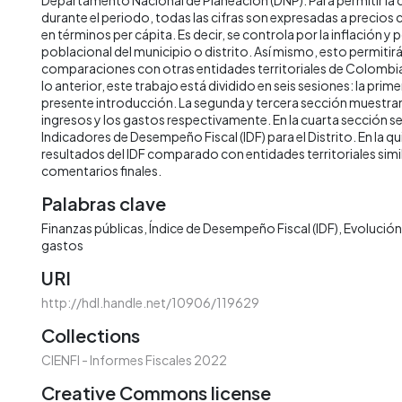
durante el periodo, todas las cifras son expresadas a precios
en términos per cápita. Es decir, se controla por la inflación y 
poblacional del municipio o distrito. Así mismo, esto permitirá 
comparaciones con otras entidades territoriales de Colombia 
lo anterior, este trabajo está dividido en seis sesiones: la prime
presente introducción. La segunda y tercera sección muestran 
ingresos y los gastos respectivamente. En la cuarta sección s
Indicadores de Desempeño Fiscal (IDF) para el Distrito. En la qu
resultados del IDF comparado con entidades territoriales simila
comentarios finales.
Palabras clave
Finanzas públicas
Índice de Desempeño Fiscal (IDF)
Evolución 
gastos
URI
http://hdl.handle.net/10906/119629
Collections
CIENFI - Informes Fiscales 2022
Creative Commons license