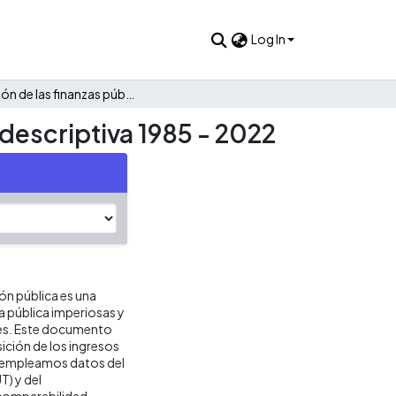
Log In
Evolución de las finanzas públicas de La Vega: Una mirada descriptiva 1985 - 2022
 descriptiva 1985 - 2022
ión pública es una
ca pública imperiosas y
res. Este documento
ición de los ingresos
is empleamos datos del
T) y del
 comparabilidad