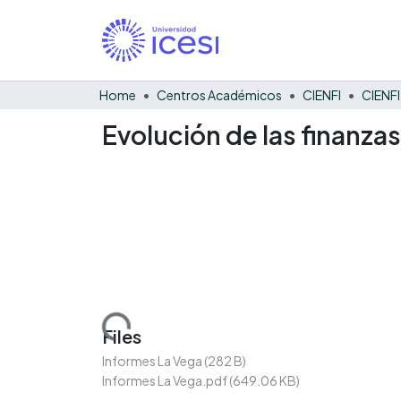
Home
Centros Académicos
CIENFI
Evolución de las finanza
Loading...
Files
Informes La Vega
(282 B)
Informes La Vega.pdf
(649.06 KB)