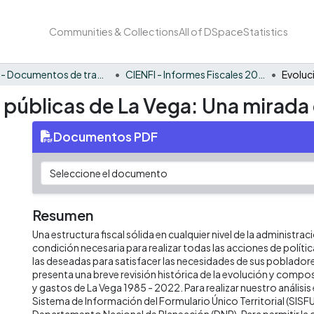
Communities & Collections
All of DSpace
Statistics
CIENFI - Documentos de trabajos, técnicos y de divulgación
CIENFI - Informes Fiscales 2022
s públicas de La Vega: Una mirada
Documentos PDF
Resumen
Una estructura fiscal sólida en cualquier nivel de la administrac
condición necesaria para realizar todas las acciones de políti
las deseadas para satisfacer las necesidades de sus poblado
presenta una breve revisión histórica de la evolución y compos
y gastos de La Vega 1985 - 2022. Para realizar nuestro anális
Sistema de Información del Formulario Único Territorial (SISFU
Departamento Nacional de Planeación (DNP). Para permitir la