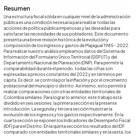
Resumen
Una estructura fiscal sólida en cualquier nivel de la administración
pública es una condición necesaria para realizar todas las
acciones de política pública imperiosas y las deseadas para
satisfacer las necesidades de sus pobladores. Este documento
presenta una breve revisión histórica de la evolución y
composición de los ingresos y gastos de Majagual 1985 - 2022.
Para realizar nuestro análisis empleamos datos del Sistema de
Información del Formulario Único Territorial (SISFUT) y del
Departamento Nacional de Planeación (DNP). Para permitir la
comparabilidad durante el periodo, todas las cifras son
expresadas a precios constantes del 2022 y en términos per
cápita. Es decir, se controla por la inflación y por el crecimiento
poblacional del municipio o distrito. Así mismo, esto permitirá
realizar comparaciones con otras entidades territoriales de
Colombia similares. Para lograr lo anterior, este trabajo está
dividido en seis sesiones: la primera sección es la presente
introducción. La segunda y tercera sección muestran la
evolución de los ingresos y los gastos respectivamente. En la
cuarta sección se exponen los Indicadores de Desempeño Fiscal
(IDF) para el Distrito. En la quinta sección los resultados del IDF
comparado con entidades territoriales similares y en la sexta, los