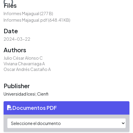
ding...
Files
Informes Majagual
(277 B)
Informes Majagual.pdf
(648.41 KB)
Date
2024-03-22
Authors
Julio César Alonso C
Viviana Chavarriaga A
Oscar Andrés Castaño A
Publisher
Universidad Icesi; Cienfi
Documentos PDF