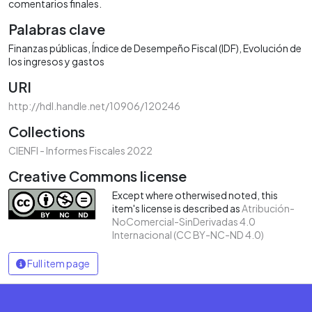
comentarios finales.
Palabras clave
Finanzas públicas
Índice de Desempeño Fiscal (IDF)
Evolución de
los ingresos y gastos
URI
http://hdl.handle.net/10906/120246
Collections
CIENFI - Informes Fiscales 2022
Creative Commons license
Except where otherwised noted, this
item's license is described as
Atribución-
NoComercial-SinDerivadas 4.0
Internacional (CC BY-NC-ND 4.0)
Full item page